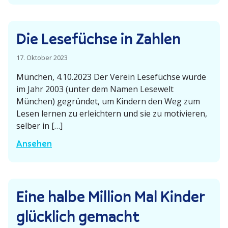
u
f
Die Lesefüchse in Zahlen
d
e
17. Oktober 2023
n
München, 4.10.2023 Der Verein Lesefüchse wurde
S
im Jahr 2003 (unter dem Namen Lesewelt
p
München) gegründet, um Kindern den Weg zum
u
Lesen lernen zu erleichtern und sie zu motivieren,
r
selber in […]
e
D
Ansehen
n
i
d
e
e
L
s
Eine halbe Million Mal Kinder
e
s
s
c
glücklich gemacht
e
h