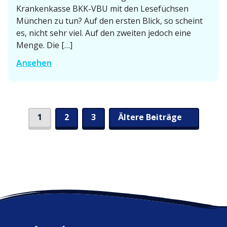
e
Kranken­­kasse BKK-VBU mit den Lesefüchsen
i
i
München zu tun? Auf den ersten Blick, so scheint
n
s
es, nicht sehr viel. Auf den zweiten jedoch eine
d
Menge. Die […]
e
F
Ansehen
s
ö
L
r
a
d
n
e
1
2
3
Ältere Beiträge
S
d
r
t
­
e
a
p
i
g
r
s
e
t
f
i
e
ü
s
r
v
n