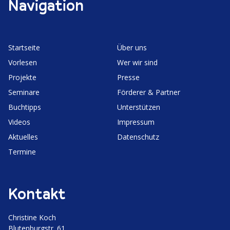
Navigation
L
o
n
e
n
s
d
u
e
e
Start­seite
Über uns
m
f
r
Vorlesen
Wer wir sind
ü
V
m
Projekte
Presse
c
B
Seminare
Förderer & Partner
e
h
U
Buchtipps
Unter­stützen
s
-
r
e
Videos
Impressum
K
i
Aktuelles
Daten­schutz
r
Termine
a
e
n
r
k
Kontakt
e
u
n
n
Christine Koch
­
Bluten­burgstr. 61