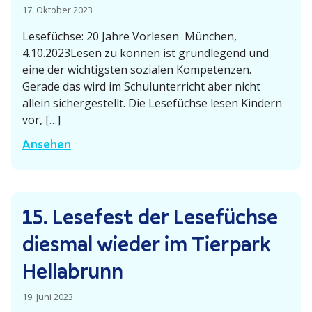
f
17. Oktober 2023
l
ü
a
Lesefüchse: 20 Jahre Vorlesen München,
c
u
4.10.2023Lesen zu können ist grund­legend und
h
e
eine der wichtigsten sozialen Kompe­tenzen.
s
n
Gerade das wird im Schul­un­ter­richt aber nicht
e
F
allein sicher­ge­stellt. Die Lesefüchse lesen Kindern
i
vor, […]
u
n
c
E
Ansehen
Z
h
i
a
s
n
h
e
e
l
15. Lesefest der Lesefüchse
s
h
e
“
a
diesmal wieder im Tierpark
n
–
l
Hellabrunn
L
b
e
e
19. Juni 2023
s
M