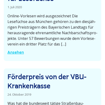
n
m
H
h
1. Juli 2020
C
e
a
Online-Vorlesen wird ausge­zeichnet Die
o
l
f
Lesefüchse aus München gehören zu den diesjäh­
r
l
t
rigen Preis­trägern des Bayeri­schen Landtags für
o
a
i
heraus­ra­gende ehren­amt­liche Nachbar­schafts­pro­
n
­
m
jekte. Unter 57 Bewer­bungen wurde dem Vorle­se­
a
b
S
verein ein dritter Platz für das […]
-
r
o
B
Ansehen
L
u
n
ü
o
n
n
r
c
n
e
g
k
n
Förder­preis von der VBU-
e
d
­
r
Krankenkasse
o
s
­
w
c
p
24. Oktober 2019
n
h
r
Was hat die bundesweit tätige Straßenbau-
e