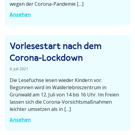
­
e
ü
wegen der Corona-Pandemie […]
n
r
c
W
Ansehen
i
L
k
i
s
e
l
e
­
s
i
s
z
e
c
Vorle­se­start nach dem
n
e
f
h
-
Corona-Lockdown
n
ü
g
M
t
c
e
ä
6. Juli 2021
r
h
m
r
u
Die Lesefüchse lesen wieder Kindern vor.
s
a
c
Begonnen wird im Walder­leb­nis­zentrum in
m
e
c
h
Grünwald am 12. Juli von 14 bis 16 Uhr. Im Freien
G
d
h
e
lassen sich die Corona-Vorsichts­­ma­ß­­nahmen
r
i
t
n
leichter umsetzen als in […]
ü
e
s
n
V
Ansehen
s
t
w
o
m
a
a