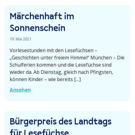
r
a
t
l
l
l
t
Märchenhaft im
d
e
w
W
a
­
i
Sonnenschein
i
m
s
e
e
3
e
19. Mai 2021
d
s
.
­
e
Vorle­se­stunden mit den Lesefüchsen –
n
s
r
„Geschichten unter freiem Himmel“ München – Die
-
J
t
i
Schul­ferien kommen und die Lesefüchse sind
A
u
a
m
wieder da. Ab Dienstag, gleich nach Pfingsten,
n
l
r
können Kinder – wie bereits […]
T
s
i
t
i
M
Ansehen
t
n
e
ä
i
a
r
r
c
c
p
c
h
h
Bürger­preis des Landtags
a
h
d
r
e
für Lesefüchse
e
k