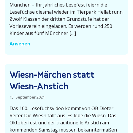
e
München – Ihr jährliches Lesefest feiern die
i
f
Lesefüchse diesmal wieder im Tierpark Hella­brunn.
l
e
Zwölf Klassen der dritten Grund­stufe hat der
l
Vorle­se­verein einge­laden. Es werden rund 250
s
i
Kinder aus fünf Münchner […]
t
o
i
1
Ansehen
n
m
5
M
W
.
a
a
L
l
Wiesn-Märchen statt
l
e
K
d
s
i
Wiesn-Anstich
e
e
n
r
f
15. September 2021
d
­
e
e
Das 100. Lesefuchs­video kommt von OB Dieter
l
s
r
Reiter Die Wiesn fällt aus. Es lebe die Wiesn! Das
e
t
g
Oktoberfest und der tradi­tio­nelle Anstich am
b
d
l
kommenden Samstag müssen bekann­ter­maßen