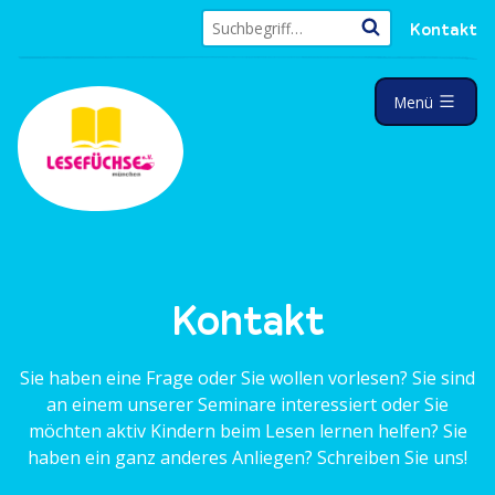
Z
Kontakt
u
S
m
u
I
a
c
Menü
u
n
h
f
e
h
g
n
e
a
k
a
l
l
c
a
t
h
p
:
p
s
t
p
r
Kontakt
i
n
Sie haben eine Frage oder Sie wollen vorlesen? Sie sind
g
an einem unserer Seminare inter­es­siert oder Sie
e
möchten aktiv Kindern beim Lesen lernen helfen? Sie
n
haben ein ganz anderes Anliegen? Schreiben Sie uns!