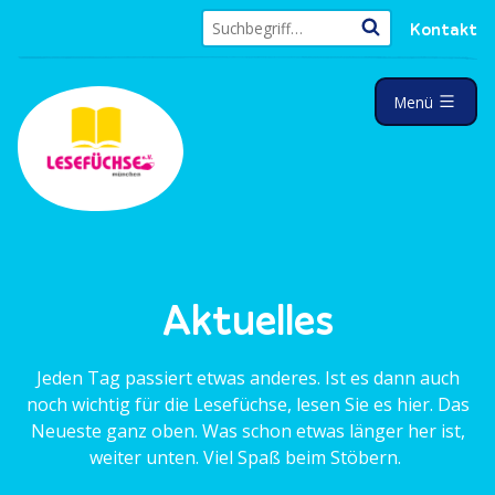
Z
Kontakt
u
S
m
u
I
a
c
Menü
u
n
h
f
e
h
g
n
e
a
k
a
l
l
c
a
t
h
p
:
p
s
t
p
r
Aktuelles
i
n
Jeden Tag passiert etwas anderes. Ist es dann auch
g
noch wichtig für die Lesefüchse, lesen Sie es hier. Das
e
Neueste ganz oben. Was schon etwas länger her ist,
n
weiter unten. Viel Spaß beim Stöbern.