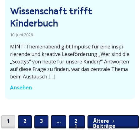
t
n
Wissen­schaft trifft
z
!
e
Kinderbuch
n
u
10. Juni 2026
n
MINT-Themen­­abend gibt Impulse für eine inspi­
d
rie­rende und kreative Leseför­derung „Wer sind die
„Scottys“ von heute für unsere Kinder?“ Antworten
L
auf diese Frage zu finden, war das zentrale Thema
ö
beim Austausch […]
w
W
Ansehen
e
i
n
s
s
e
1
2
3
…
2
Ältere
S
1
Beiträge
n
­
e