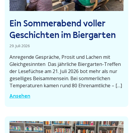
n
n
A
s
Ein Sommer­abend voller
n
a
n
t
Geschichten im Biergarten
e
z
–
29. Juli 2026
F
M
Anregende Gespräche, Prosit und Lachen mit
r
ü
Gleich­ge­sinnten Das jährliche Biergarten-Treffen
a
n
der Lesefüchse am 21. Juli 2026 bot mehr als nur
n
c
gesel­liges Beisam­mensein. Bei sommer­lichen
k
h
Tempe­ra­turen kamen rund 80 Ehren­amt­liche – […]
n
E
Ansehen
e
i
r
n
F
S
e
o
u