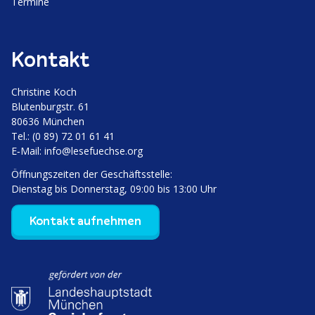
Termine
r
e
b
r
u
Kontakt
c
u
h
n
Christine Koch
Bluten­burgstr. 61
g
80636 München
Tel.: (0 89) 72 01 61 41
d
E‑Mail:
info@lesefuechse.org
e
Öffnungs­zeiten der Geschäftsstelle:
Dienstag bis Donnerstag, 09:00 bis 13:00 Uhr
r
Kontakt aufnehmen
B
e
i
t