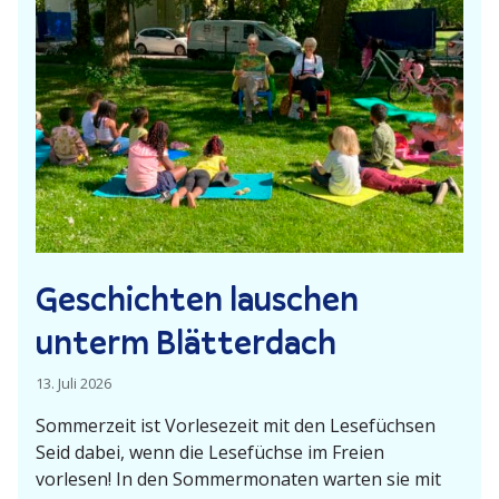
n
e
t
r
i
t
o
e
n
V
m
o
i
r
t
l
P
e
o
­
Geschichten lauschen
l
s
i
unterm Blätterdach
e
z
­
e
13. Juli 2026
z
i
e
Sommerzeit ist Vorle­sezeit mit den Lesefüchsen
­
i
Seid dabei, wenn die Lesefüchse im Freien
g
vorlesen! In den Sommer­mo­naten warten sie mit
t
e