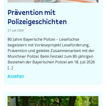
r
b
Prävention mit
t
i
e
­
Polizeigeschichten
n
b
l
27. Juli 2026
i
80 Jahre Bayerische Polizei – Lesefüchse
o
begeistern mit Vorle­se­projekt Leseför­derung,
t
Prävention und gelebte Zusam­men­arbeit mit der
h
Münchner Polizei: Beim Festakt zum 80-jährigen
e
Bestehen der Bayeri­schen Polizei am 18. Juli 2026
k
[…]
–
P
Ansehen
G
r
e
ä
ä
v
n
e
d