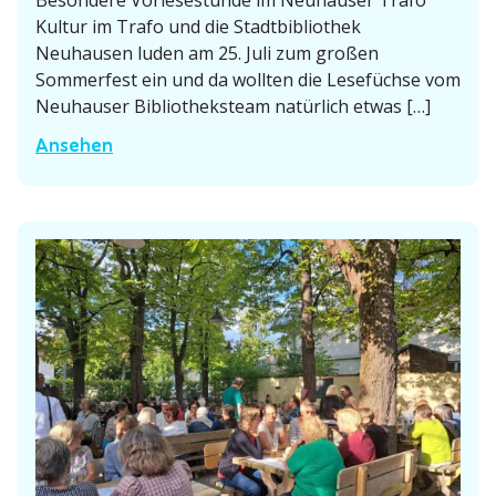
Besondere Vorle­se­stunde im Neuhauser Trafo
n
Kultur im Trafo und die Stadt­bi­bliothek
Neuhausen luden am 25. Juli zum großen
d
Sommerfest ein und da wollten die Lesefüchse vom
d
Neuhauser Biblio­theksteam natürlich etwas […]
e
r
G
Ansehen
G
e
e
m
s
e
c
i
h
n
i
s
c
a
h
m
t
i
e
m
v
E
o
i