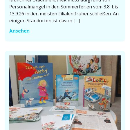
s
Perso­nal­mangel in den Sommer­ferien vom 3.8. bis
s
e
13.9.26 in den meisten Filialen früher schließen. An
c
einigen Stand­orten ist davon […]
h
i
M
Ansehen
c
ü
h
n
t
c
e
h
n
n
i
e
m
r
B
S
i
t
e
a
r
d
g
t
a
­