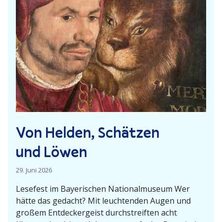
d
m
a
i
c
t
h
b
e
i
d
e
n
L
Von Helden, Schätzen
e
s
und Löwen
e
f
29. Juni 2026
ü
Lesefest im Bayeri­schen Natio­nal­museum Wer
c
hätte das gedacht? Mit leuch­tenden Augen und
h
großem Entde­cker­geist durch­streiften acht
s