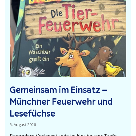
r
a
n
z
v
e
r
m
i
t
t
Gemeinsam im Einsatz –
e
l
Münchner Feuerwehr und
n
Lesefüchse
a
n
5. August 2026
h
a