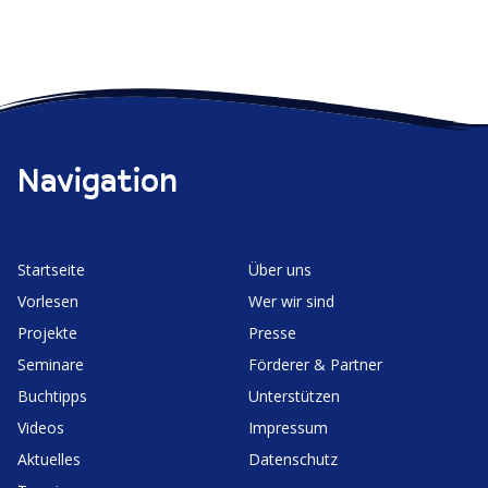
s
i
c
h
t
a
e
f
t
n
Navigation
t
n
r
i
u
f
Start­seite
Über uns
m
f
Vorlesen
Wer wir sind
t
m
Projekte
Presse
K
Seminare
Förderer & Partner
e
i
Buchtipps
Unter­stützen
n
r
Videos
Impressum
d
i
Aktuelles
Daten­schutz
e