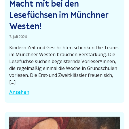
i
Macht mit bei den
c
e
h
Lesefüchsen im Münchner
n
e
Westen!
n
u
7. Juli 2026
n
t
Kindern Zeit und Geschichten schenken Die Teams
e
im Münchner Westen brauchen Verstärkung. Die
Lesefüchse suchen begeis­ternde Vorleser*innen,
r
die regel­mäßig einmal die Woche in Grund­schulen
m
vorlesen. Die Erst-und Zweit­klässler freuen sich,
B
[…]
l
ä
M
Ansehen
t
a
t
c
e
h
r
t