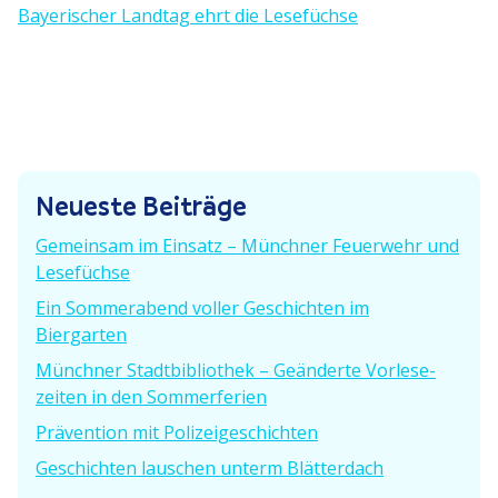
i
ä
Bayeri­scher Landtag ehrt die Lesefüchse
e
c
t
r
h
i
r
s
g
t
e
a
e
r
g
r
B
Neueste Beiträge
B
e
s
e
i
Gemeinsam im Einsatz – Münchner Feuerwehr und
i
n
t
Lesefüchse
t
r
a
Ein Sommer­abend voller Geschichten im
r
a
Biergarten
a
g
v
g
Münchner Stadt­bi­bliothek – Geänderte Vorle­se­
:
:
i
zeiten in den Sommerferien
Prävention mit Polizeigeschichten
g
Geschichten lauschen unterm Blätterdach
a