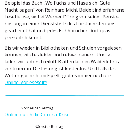
Beispiel das Buch „Wo Fuchs und Hase sich ‚Gute
Nacht‘ sagen“ von Reinhard Michl. Beide sind erfahrene
Lesefüchse, wobei Werner Döring vor seiner Pensio­
nierung in einer Dienst­stelle des Forst­mi­nis­te­riums
gearbeitet hat und jedes Eichhörnchen dort quasi
persönlich kennt.
Bis wir wieder in Biblio­theken und Schulen vorge­lesen
können, wird es leider noch etwas dauern. Und so
laden wir unters Freiluft-Blätterdach im Walder­leb­nis­
zentrum ein. Die Lesung ist kostenlos. Und falls das
Wetter gar nicht mitspielt, gibt es immer noch die
Online-Vorle­se­seite
.
B
V
Vorheriger Beitrag
o
Online durch die Corona-Krise
e
r
N
Nächster Beitrag
h