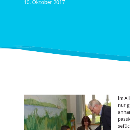
10. Oktober 2017
Im Al
nur g
anhan
passie
se­fü