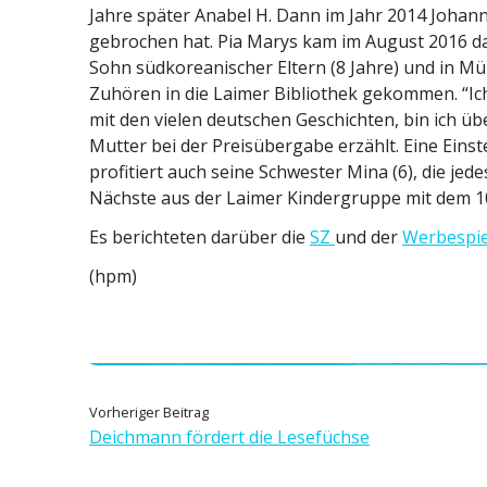
Jahre später Anabel H. Dann im Jahr 2014 Johanne
gebrochen hat. Pia Marys kam im August 2016 d
Sohn südko­rea­ni­scher Eltern (8 Jahre) und in
Zuhören in die Laimer Bibliothek gekommen. “Ich
mit den vielen deutschen Geschichten, bin ich üb
Mutter bei der Preis­übergabe erzählt. Eine Eins
profi­tiert auch seine Schwester Mina (6), die jede
Nächste aus der Laimer Kinder­gruppe mit dem 1
Es berich­teten darüber die
SZ
und der
Werbe­spi
(hpm)
B
V
Vorheriger Beitrag
o
Deichmann fördert die Lesefüchse
e
r