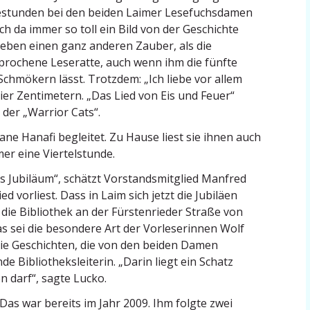
se­stunden bei den beiden Laimer Lesefuchs­damen
ich da immer so toll ein Bild von der Geschichte
 eben einen ganz anderen Zauber, als die
­spro­chene Leseratte, auch wenn ihm die fünfte
chmökern lässt. Trotzdem: „Ich liebe vor allem
er Zenti­metern. „Das Lied von Eis und Feuer“
der „Warrior Cats“.
ane Hanafi begleitet. Zu Hause liest sie ihnen auch
er eine Viertelstunde.
es Jubiläum“, schätzt Vorstands­mit­glied Manfred
ed vorliest. Dass in Laim sich jetzt die Jubiläen
 die Bibliothek an der Fürsten­rieder Straße von
 sei die besondere Art der Vorle­se­rinnen Wolf
 die Geschichten, die von den beiden Damen
de Biblio­theks­lei­terin. „Darin liegt ein Schatz
 darf“, sagte Lucko.
 Das war bereits im Jahr 2009. Ihm folgte zwei