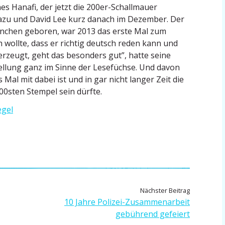
s Hanafi, der jetzt die 200er-Schall­mauer
azu und David Lee kurz danach im Dezember. Der
 München geboren, war 2013 das erste Mal zum
 wollte, dass er richtig deutsch reden kann und
erzeugt, geht das besonders gut”, hatte seine
tellung ganz im Sinne der Lesefüchse. Und davon
s Mal mit dabei ist und in gar nicht langer Zeit die
00sten Stempel sein dürfte.
egel
N
Nächster Beitrag
ä
10 Jahre Polizei-Zusam­men­arbeit
c
gebührend gefeiert