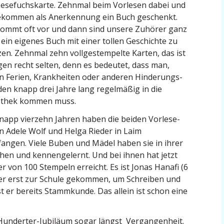
Lesefuchs­karte. Zehnmal beim Vorlesen dabei und
ekommen als Anerkennung ein Buch geschenkt.
ommt oft vor und dann sind unsere Zuhörer ganz
, ein eigenes Buch mit einer tollen Geschichte zu
zen. Zehnmal zehn vollge­stem­pelte Karten, das ist
en recht selten, denn es bedeutet, dass man,
 Ferien, Krank­heiten
oder anderen Hinde­rungs­
en knapp drei Jahre lang regel­mäßig in die
iothek kommen muss.
napp vierzehn Jahren haben die beiden Vorle­se­
n Adele Wolf und Helga Rieder in Laim
angen. Viele Buben und Mädel haben sie in ihrer
n und kennen­ge­lernt. Und bei ihnen hat jetzt
r von 100 Stempeln erreicht. Es ist Jonas Hanafi (6
st er erst zur Schule gekommen, um Schreiben und
 ist er bereits Stamm­kunde. Das allein ist schon eine
 Hunderter-Jubiläum sogar längst Vergan­genheit.