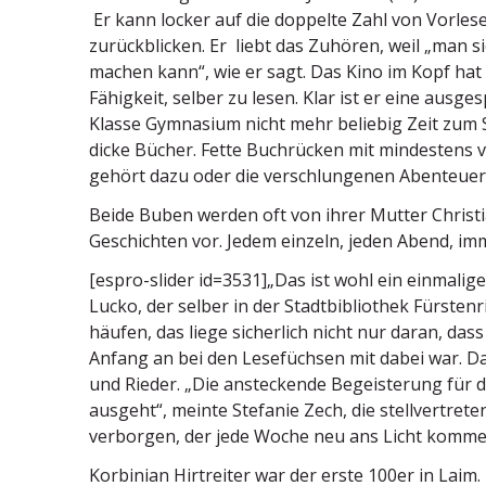
Er kann locker auf die doppelte Zahl von Vorle­
zurück­blicken. Er liebt das Zuhören, weil „man s
machen kann“, wie er sagt. Das Kino im Kopf hat
Fähigkeit, selber zu lesen. Klar ist er eine ausge
Klasse Gymnasium nicht mehr beliebig Zeit zum S
dicke Bücher. Fette Buchrücken mit mindestens vi
gehört dazu oder die verschlun­genen Abenteuer 
Beide Buben werden oft von ihrer Mutter Chris­ti
Geschichten vor. Jedem einzeln, jeden Abend, imm
[espro-slider id=3531]„Das ist wohl ein einma­lig
Lucko, der selber in der Stadt­bi­bliothek Fürstenri
häufen, das liege sicherlich nicht nur daran, dass
Anfang an bei den Lesefüchsen mit dabei war. Das
und Rieder. „Die anste­ckende Begeis­terung für
ausgeht“, meinte Stefanie Zech, die stell­ver­tre­ten
verborgen, der jede Woche neu ans Licht kommen
Korbinian Hirtreiter war der erste 100er in Laim.