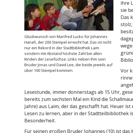
ihre 
sie b
Das k
stolz
besit
Glück­wunsch von Manfred Lucko für Johannes
dageg
Hanafi, der 200 Stempel erreicht hat. Das ist nicht
wegen
nur ein Rekord in der Stadt­bi­bliothek Laim
gründ
sondern mit Abstand höchste Zahl bei allen
Kinden der Lesefüchse. Links neben ihm sein
Bibl
Bruder Jonas und David Lee, die beide jeweils auf
Vor k
über 100 Stempel kommen.
rinne
angef
Lesestunde, immer donnerstags ab 15 Uhr, gesehe
bereits zum sechsten Mal ein Kind die Schall­maue
Jahre) aus Laim, der das geschafft hat. Heuer i
Lesen zu lernen, aber in der Stadt­teil­bi­bliothek
Besonderheit.
Für seinen großen Bruder Johannes (10) ist das