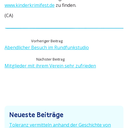
www.kinderkrimifest.de
zu finden.
(CA)
B
V
Vorheriger Beitrag
o
Abend­licher Besuch im Rundfunkstudio
e
r
N
Nächster Beitrag
h
i
ä
Mitglieder mit ihrem Verein sehr zufrieden
e
c
t
r
h
i
r
s
g
t
e
a
e
r
g
r
B
Neueste Beiträge
B
e
s
e
i
Toleranz vermitteln anhand der Geschichte von
i