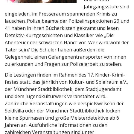
Jahrgangs­stufe sind
einge­laden, im Presseraum spannenden Krimis zu
lauschen. Polizei­beamte der Polizei­in­spek­tionen 29 und
41 haben in ihren Bücher­kisten gekramt und lesen
Detektiv-Kurzge­schichten und Klassiker wie „Die
Abenteuer der schwarzen Hand“ vor. Wer wird wohl der
Täter sein? Die Schüler haben außerdem die
Gelegenheit, einen Gefan­ge­nen­trans­porter von innen
zu erkunden und Fragen zur Polizei­arbeit zu stellen.
Die Lesungen finden im Rahmen des 17. Kinder-Krimi­
festes statt, das jährlich von Kultur- und Spielraum e.V.,
der Münchner Stadt­bi­bliothek, dem Stadt­ju­gendamt
und dem Jugend­kul­turwerk veran­staltet wird.
Zahlreiche Veran­stal­tungen wie beispiels­weise in der
Seidlvilla oder der Münchner Stadt­bi­bliothek locken
kleine Spürnasen und große Meister­de­tektive ab 6
Jahren an. Ausführ­liche Infor­ma­tionen zu den
zahlreichen Veran­stal­tungen sind unter