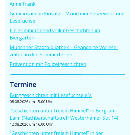
n
t
Anne Frank
t
r
a
Gemeinsam im Einsatz – Münchner Feuerwehr und
r
a
Lesefüchse
a
g
v
g
Ein Sommer­abend voller Geschichten im
:
:
i
Biergarten
Münchner Stadt­bi­bliothek – Geänderte Vorle­se­
g
zeiten in den Sommerferien
a
Prävention mit Polizeigeschichten
t
Termine
i
o
Burgge­schichten mit Lesefüchse e.V.
08.08.2026 um 15.00 Uhr
n
“Geschichten unter freiem Himmel” in Berg-am-
Laim (Nachbar­schafts­treff Wester­hamer Str. 14)
12.08.2026 um 16.00 Uhr
“Geschichten unter freiem Himmel” in der