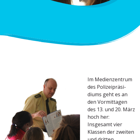
Im Medien­zentrum
des Polizei­prä­si­
diums geht es an
den Vormit­tagen
des 13. und 20. März
hoch her:
Insgesamt vier
Klassen der zweiten
und dritten