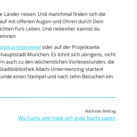
ne Länder reisen. Und manchmal finden sich die
Lauf mit offenen Augen und Ohren durch Dein
hichten fürs Leben. Und nebenher kannst du
winnen.
echse.org/termine/
oder auf der Projetk­seite
s­haupt­stadt München. Es lohnt sich übrigens, nicht
n auch zu den wöchent­lichen Vorle­se­stunden, die
 Stadt­bi­bliothek Allach-Unter­menzing starten!
­stunde einen Stempel und nach zehn Besuchen ein
N
Nächster Beitrag
ä
Wo Fuchs und Hase sich gute Nacht sagen
c
h