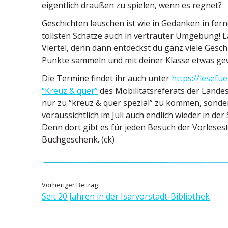
eigentlich draußen zu spielen, wenn es regnet?
Geschichten lauschen ist wie in Gedanken in fer
tollsten Schätze auch in vertrauter Umgebung! 
Viertel, denn dann entdeckst du ganz viele Gesc
Punkte sammeln und mit deiner Klasse etwas ge
Die Termine findet ihr auch unter
https://lesefu
“Kreuz & quer”
des Mobili­täts­re­ferats der Lande
nur zu “kreuz & quer spezial” zu kommen, sonder
voraus­sichtlich im Juli auch endlich wieder in der
Denn dort gibt es für jeden Besuch der Vorle­se
Buchge­schenk. (ck)
B
V
Vorheriger Beitrag
o
Seit 20 Jahren in der Isarvorstadt-Bibliothek
e
r
h
i