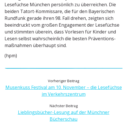
Lesefüchse München persönlich zu überreichen. Die
beiden Tatort-Kommissare, die für den Bayeri­schen
Rundfunk gerade ihren 98. Fall drehen, zeigten sich
beein­druckt vom großen Engagement der Lesefüchse
und stimmten überein, dass Vorlesen für Kinder und
Lesen selbst wahrscheinlich die besten Präven­ti­ons­
maß­nahmen überhaupt sind.
(hpm)
B
V
Vorheriger Beitrag
o
Musenkuss Festival am 10. November – die Lesefüchse
e
r
im Verkehrszentrum
h
i
N
Nächster Beitrag
e
ä
Lieblings­bücher-Lesung auf der Münchner
t
r
c
Bücherschau
i
r
h