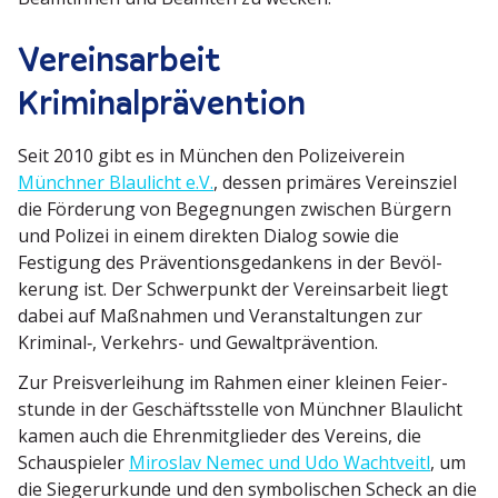
Vereins­arbeit
Kriminalprävention
Seit 2010 gibt es in München den Polizei­verein
Münchner Blaulicht e.V.
, dessen primäres Vereinsziel
die Förderung von Begeg­nungen zwischen Bürgern
und Polizei in einem direkten Dialog sowie die
Festigung des Präven­ti­ons­ge­dankens in der Bevöl­
kerung ist. Der Schwer­punkt der Vereins­arbeit liegt
dabei auf Maßnahmen und Veran­stal­tungen zur
Kriminal‑, Verkehrs- und Gewaltprävention.
Zur Preis­ver­leihung im Rahmen einer kleinen Feier­
stunde in der Geschäfts­stelle von Münchner Blaulicht
kamen auch die Ehren­mit­glieder des Vereins, die
Schau­spieler
Miroslav Nemec und Udo Wacht­veitl
, um
die Sieger­ur­kunde und den symbo­li­schen Scheck an die