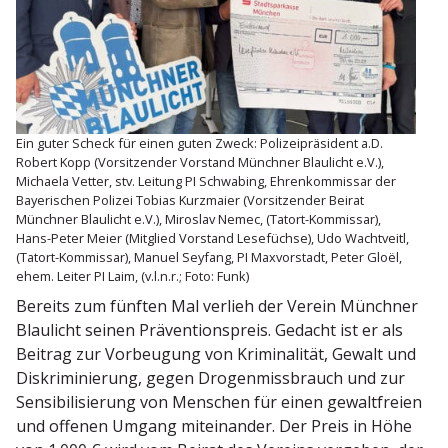
Ein guter Scheck für einen guten Zweck: Polizei­prä­sident a.D.
Robert Kopp (Vorsit­zender Vorstand Münchner Blaulicht e.V.),
Michaela Vetter, stv. Leitung PI Schwabing, Ehren­kom­missar der
Bayeri­schen Polizei Tobias Kurzmaier (Vorsit­zender Beirat
Münchner Blaulicht e.V.), Miroslav Nemec, (Tatort-Kommissar),
Hans-Peter Meier (Mitglied Vorstand Lesefüchse), Udo Wacht­veitl,
(Tatort-Kommissar), Manuel Seyfang, PI Maxvor­stadt, Peter Gloël,
ehem. Leiter PI Laim, (v.l.n.r.; Foto: Funk)
Bereits zum fünften Mal verlieh der Verein Münchner
Blaulicht seinen Präven­ti­ons­preis. Gedacht ist er als
Beitrag zur Vorbeugung von Krimi­na­lität, Gewalt und
Diskri­mi­nierung, gegen Drogen­miss­brauch und zur
Sensi­bi­li­sierung von Menschen für einen gewalt­freien
und offenen Umgang mitein­ander. Der Preis in Höhe