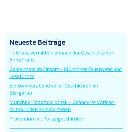
g
s
e
a
t
r
g
e
B
r
e
s
B
i
Neueste Beiträge
e
n
t
i
r
Toleranz vermitteln anhand der Geschichte von
a
t
a
Anne Frank
r
g
v
Gemeinsam im Einsatz – Münchner Feuerwehr und
a
:
Lesefüchse
g
i
:
Ein Sommer­abend voller Geschichten im
g
Biergarten
a
Münchner Stadt­bi­bliothek – Geänderte Vorle­se­
zeiten in den Sommerferien
t
Prävention mit Polizeigeschichten
i