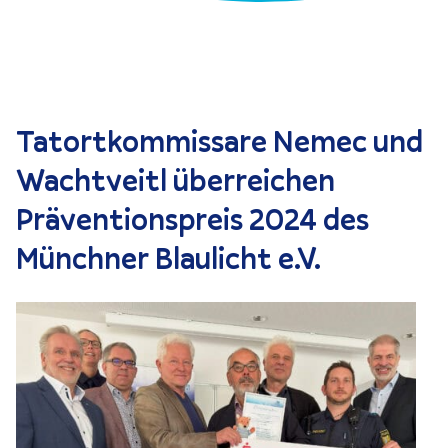
Tatort­kom­missare Nemec und
Wacht­veitl überreichen
Präven­ti­ons­preis 2024 des
Münchner Blaulicht e.V.