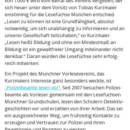
von 1.000 € wird vom Beirat des Vereins vergeben, der
sich heuer unter dem Vorsitz von Tobias Kurzmaier
einstimmig für die Lesefüchse München entschied.
„Lesen zu können ist eine Grund­fä­higkeit, absolut
notwendig, um sich unabhängig zu infor­mieren und an
unserer Gesell­schaft teilzu­haben,“ so Kurzmaier.
„Lesen heißt Bildung und ohne ein Mindestmaß an
Bildung ist ein gewalt­freier Umgang mitein­ander nicht
denkbar.“ Daran würden die Lesefüchse sehr erfolg­
reich mitwirken.
Ein Projekt des Münchner Vorle­se­vereins, das
Kurzmaiers Interesse ganz besonders weckte, ist
„Polizei­beamte lesen vor“
. Seit 2007 besuchen Polizei­
beamte als Vorleser gemeinsam mit den Lesefüchsen
Münchner Grund­schulen, lesen den Schülern Detek­tiv­
ge­schichten vor und erzählen von ihrer Arbeit. Das sei
ein ausge­zeich­neter Weg, um frühzeitig Kontakte zu
erzeugen und Vertrauen zur Polizei und ihren
Beamtinnen und Beamten zu wecken.