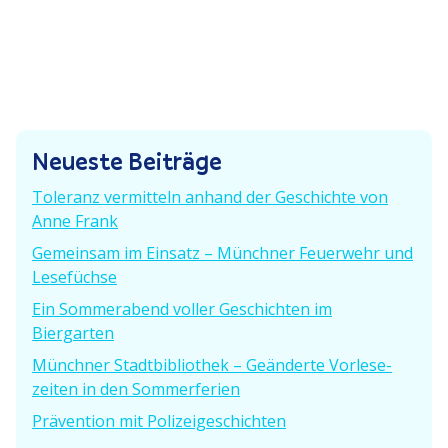
r
s
g
t
e
a
e
r
g
r
B
B
e
s
e
i
Neueste Beiträge
i
n
t
t
r
Toleranz vermitteln anhand der Geschichte von
a
r
a
Anne Frank
a
g
v
Gemeinsam im Einsatz – Münchner Feuerwehr und
g
:
Lesefüchse
:
i
Ein Sommer­abend voller Geschichten im
g
Biergarten
a
Münchner Stadt­bi­bliothek – Geänderte Vorle­se­
zeiten in den Sommerferien
t
Prävention mit Polizeigeschichten
i