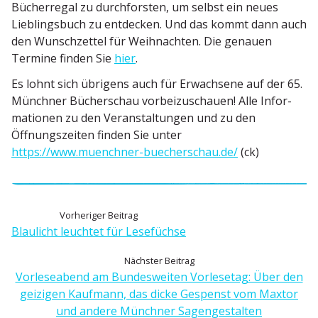
Bücher­regal zu durch­forsten, um selbst ein neues
Lieblingsbuch zu entdecken. Und das kommt dann auch
den Wunsch­zettel für Weihnachten. Die genauen
Termine finden Sie
hier
.
Es lohnt sich übrigens auch für Erwachsene auf der 65.
Münchner Bücher­schau vorbei­zu­schauen! Alle Infor­
ma­tionen zu den Veran­stal­tungen und zu den
Öffnungs­zeiten finden Sie unter
https://www.muenchner-buecherschau.de/
(ck)
B
V
Vorheriger Beitrag
o
Blaulicht leuchtet für Lesefüchse
e
r
N
Nächster Beitrag
h
i
ä
Vorle­se­abend am Bundes­weiten Vorle­setag: Über den
e
c
geizigen Kaufmann, das dicke Gespenst vom Maxtor
t
r
h
und andere Münchner Sagengestalten
i