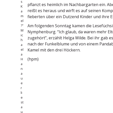
s
pflanzt es heimlich im Nachbar­garten ein. Abe
K
reißt es heraus und wirft es auf seinen Komp
a
m
fieberten über ein Dutzend Kinder und ihre El
el
Am folgenden Sonntag kamen die Lesefüch­sin
?”
M
Nymphenburg. “Ich glaub, da waren mehr Elte
ic
zugehört”, erzählt Helga Wilde. Bei ihr gab e
h
nach der Funkel­blume und von einem Panda­b
a
el
Kamel mit den drei Höckern.
a
(hpm)
H
a
n
a
u
e
r
li
e
st
a
u