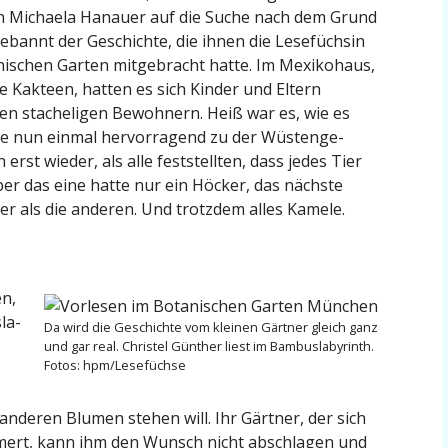
von Michaela Hanauer auf die Suche nach dem Grund
ebannt der Geschichte, die ihnen die Lesefüchsin
i­schen Garten mitge­bracht hatte. Im Mexikohaus,
Kakteen, hatten es sich Kinder und Eltern
en stache­ligen Bewohnern. Heiß war es, wie es
ste nun einmal hervor­ragend zu der Wüsten­ge­
h erst wieder, als alle feststellten, dass jedes Tier
 aber das eine hatte nur ein Höcker, das nächste
er als die anderen. Und trotzdem alles Kamele.
en,
la­
Da wird die Geschichte vom kleinen Gärtner gleich ganz
und gar real. Christel Günther liest im Bambus­la­by­rinth.
Fotos: hpm/Lesefüchse
nderen Blumen stehen will. Ihr Gärtner, der sich
mert, kann ihm den Wunsch nicht abschlagen und