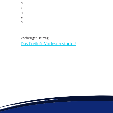
n
c
h
e
n.
V
B
Vorheriger Beitrag
o
Das Freiluft-Vorlesen startet!
e
r
h
i
e
t
r
i
r
g
e
a
r
g
B
e
s
i