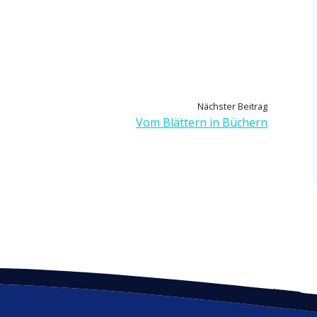
N
Nächster Beitrag
ä
Vom Blättern in Büchern
c
h
s
t
e
r
B
e
i
t
r