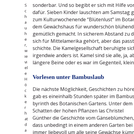
sonderbar. Und so begibt er sich mit Hilfe 
S
c
dafür. Sieben Kinder lauschten am Samstag g
h
zum Kultur­wo­chenende “Blütenlust” im Botan
a
dem Gewächshaus für wunder­schön blühende 
u
gemütlich gemacht. In sicherem Abstand zu d
h
e
sich für Mittel­amerika gehört, aber das pas
r,
schichte. Die Kamel­ge­sell­schaft beruhigte sic
w
irgendwie anders ist. Kamel sind sie alle, ja,
ie
vi
längere Beine oder es war im Gegenteil, klein
el
e
Vorlesen unter Bambuslaub
H
ö
Die nächste Möglichkeit, Geschichten zu hör
c
gab es eineinhalb Stunden später im Bambus­
k
e
by­rinth des Botani­schen Gartens. Unter dem
r
Schatten der hohen Pflanzen las Christel
h
Günther die Geschichte vom Gänse­blümchen,
at
d
dass unbedingt in einem anderen Garten bei a
a
immer liebevoll um alle seine Gewächse küm