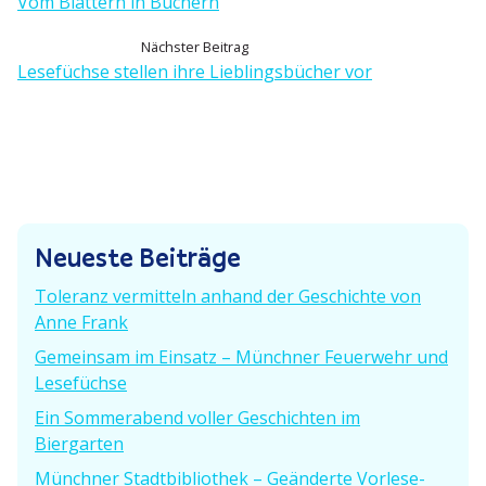
o
Vom Blättern in Büchern
e
r
N
Nächster Beitrag
h
i
ä
Lesefüchse stellen ihre Lieblings­bücher vor
e
c
t
r
h
i
r
s
g
t
e
a
e
r
g
r
B
Neueste Beiträge
B
e
s
e
i
Toleranz vermitteln anhand der Geschichte von
i
n
t
Anne Frank
t
r
a
Gemeinsam im Einsatz – Münchner Feuerwehr und
r
a
Lesefüchse
a
g
v
g
Ein Sommer­abend voller Geschichten im
:
:
i
Biergarten
Münchner Stadt­bi­bliothek – Geänderte Vorle­se­