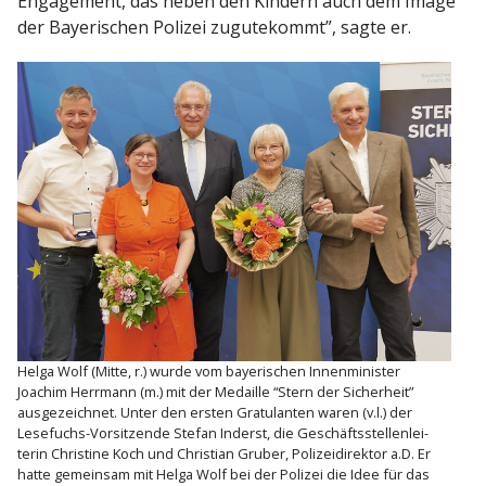
Engagement, das neben den Kindern auch dem Image
der Bayeri­schen Polizei zugute­kommt”, sagte er.
Helga Wolf (Mitte, r.) wurde vom bayeri­schen Innen­mi­nister
Joachim Herrmann (m.) mit der Medaille “Stern der Sicherheit”
ausge­zeichnet. Unter den ersten Gratu­lanten waren (v.l.) der
Lesefuchs-Vorsit­zende Stefan Inderst, die Geschäfts­stel­len­lei­
terin Christine Koch und Christian Gruber, Polizei­di­rektor a.D. Er
hatte gemeinsam mit Helga Wolf bei der Polizei die Idee für das