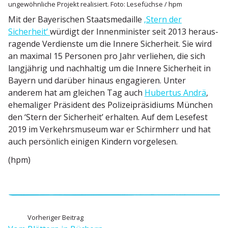
ungewöhn­liche Projekt reali­siert. Foto: Lesefüchse / hpm
Mit der Bayeri­schen Staats­me­daille
‚Stern der
Sicherheit‘
würdigt der Innen­mi­nister seit 2013 heraus­
ra­gende Verdienste um die Innere Sicherheit. Sie wird
an maximal 15 Personen pro Jahr verliehen, die sich
langjährig und nachhaltig um die Innere Sicherheit in
Bayern und darüber hinaus engagieren. Unter
anderem hat am gleichen Tag auch
Hubertus Andrä
,
ehema­liger Präsident des Polizei­prä­si­diums München
den ‘Stern der Sicherheit’ erhalten. Auf dem Lesefest
2019 im Verkehrs­museum war er Schirmherr und hat
auch persönlich einigen Kindern vorgelesen.
(hpm)
B
V
Vorheriger Beitrag