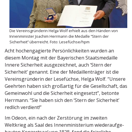
Die Vereins­grün­derin Helga Wolf erhielt aus den Händen von
Innen­mi­nister Joachim Herrmann die Medaille “Stern der
Sicherheit” überreicht. Foto: Lesefüchse/hpm
Acht hochenga­gierte Persön­lich­keiten wurden an
diesem Montag mit der Bayeri­schen Staats­me­daille
Innere Sicherheit ausge­zeichnet, auch ‘Stern der
Sicherheit’ genannt. Eine der Medail­len­träger ist die
Vereins­grün­derin der Lesefüchse, Helga Wolf. “Unsere
Geehrten haben sich großartig für die Gesell­schaft, das
Gemeinwohl und die Sicherheit einge­setzt”, betonte
Herrmann. “Sie haben sich den ‘Stern der Sicherheit’
redlich verdient!”
Im Odeon, ein nach der Zerstörung im zweiten
Weltkrieg als Saal des Innen­mi­nis­terium wieder­auf­ge­