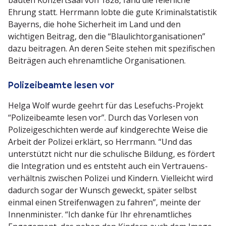
bauten Konzertsaal von 1828, fand die feier­liche
Ehrung statt. Herrmann lobte die gute Krimi­nal­sta­tistik
Bayerns, die hohe Sicherheit im Land und den
wichtigen Beitrag, den die “Blaulicht­or­ga­ni­sa­tionen”
dazu beitragen. An deren Seite stehen mit spezi­fi­schen
Beiträgen auch ehren­amt­liche Organisationen.
Polizei­beamte lesen vor
Helga Wolf wurde geehrt für das Lesefuchs-Projekt
“Polizei­beamte lesen vor”. Durch das Vorlesen von
Polizei­ge­schichten werde auf kindge­rechte Weise die
Arbeit der Polizei erklärt, so Herrmann. “Und das
unter­stützt nicht nur die schulische Bildung, es fördert
die Integration und es entsteht auch ein Vertrau­ens­
ver­hältnis zwischen Polizei und Kindern. Vielleicht wird
dadurch sogar der Wunsch geweckt, später selbst
einmal einen Strei­fen­wagen zu fahren”, meinte der
Innen­mi­nister. “Ich danke für Ihr ehren­amt­liches