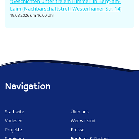
“Geschichten unter freiem Himmel” in Berg-am-
Laim (Nachbar­schafts­treff Wester­hamer Str. 14)
19.08.2026 um 16.00 Uhr
Navigation
Start­seite
Über uns
Vorlesen
Wer wir sind
Projekte
Presse
Seminare
Förderer & Partner