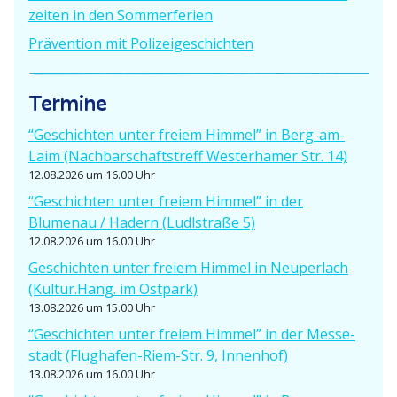
g
zeiten in den Sommerferien
a
Prävention mit Polizeigeschichten
t
Termine
i
o
“Geschichten unter freiem Himmel” in Berg-am-
Laim (Nachbar­schafts­treff Wester­hamer Str. 14)
n
12.08.2026 um 16.00 Uhr
“Geschichten unter freiem Himmel” in der
Blumenau / Hadern (Ludlstraße 5)
12.08.2026 um 16.00 Uhr
Geschichten unter freiem Himmel in Neuperlach
(Kultur.Hang. im Ostpark)
13.08.2026 um 15.00 Uhr
“Geschichten unter freiem Himmel” in der Messe­
stadt (Flughafen-Riem-Str. 9, Innenhof)
13.08.2026 um 16.00 Uhr