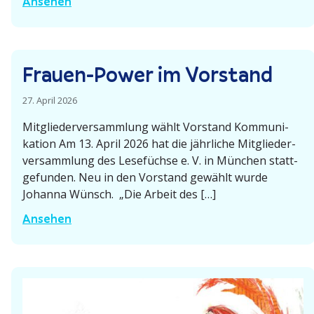
„
Ansehen
M
ü
n
Frauen-Power im Vorstand
c
h
27. April 2026
e
Mitglie­der­ver­sammlung wählt Vorstand Kommu­ni­
n
kation Am 13. April 2026 hat die jährliche Mitglie­der­
d
ver­sammlung des Lesefüchse e. V. in München statt­
a
ge­funden. Neu in den Vorstand gewählt wurde
n
Johanna Wünsch. „Die Arbeit des […]
k
F
Ansehen
t
r
!
a
“
u
e
n