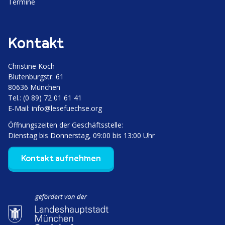
Termine
e
r
Kontakt
u
n
Christine Koch
Bluten­burgstr. 61
g
80636 München
Tel.: (0 89) 72 01 61 41
d
E‑Mail:
info@lesefuechse.org
e
Öffnungs­zeiten der Geschäftsstelle:
Dienstag bis Donnerstag, 09:00 bis 13:00 Uhr
r
Kontakt aufnehmen
B
e
i
t