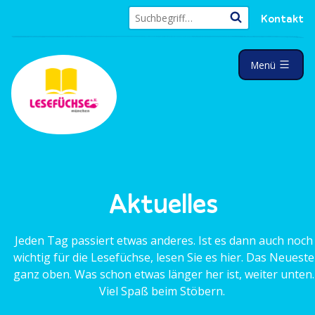
Z
Kontakt
u
S
m
u
I
a
c
Menü
u
n
h
f
e
h
g
n
e
a
k
a
l
l
c
a
t
h
p
:
p
s
t
p
r
Aktuelles
i
n
Jeden Tag passiert etwas anderes. Ist es dann auch noch
g
wichtig für die Lesefüchse, lesen Sie es hier. Das Neueste
e
ganz oben. Was schon etwas länger her ist, weiter unten.
n
Viel Spaß beim Stöbern.