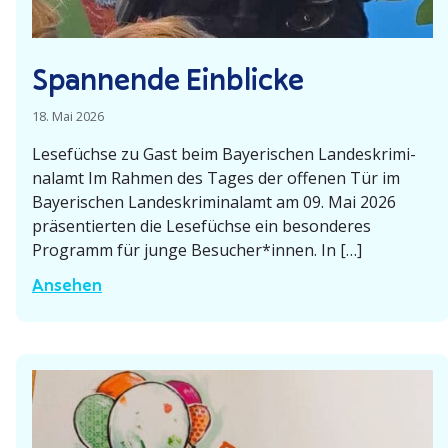
Spannende Einblicke
18. Mai 2026
Lesefüchse zu Gast beim Bayeri­schen Landes­kri­mi­
nalamt Im Rahmen des Tages der offenen Tür im
Bayeri­schen Landes­kri­mi­nalamt am 09. Mai 2026
präsen­tierten die Lesefüchse ein beson­deres
Programm für junge Besucher*innen. In […]
S
Ansehen
p
a
n
n
e
n