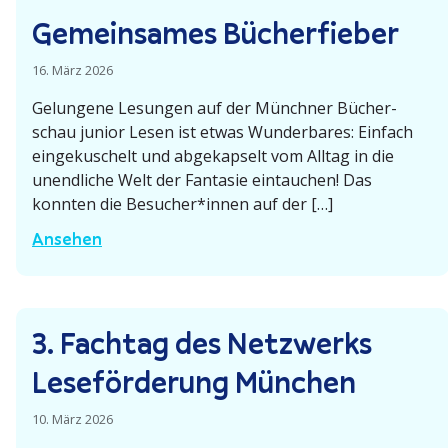
e
Gemein­sames Bücherfieber
i
s
16. März 2026
2
Gelungene Lesungen auf der Münchner Bücher­
0
schau junior Lesen ist etwas Wunder­bares: Einfach
2
einge­ku­schelt und abgekapselt vom Alltag in die
6
unend­liche Welt der Fantasie eintauchen! Das
v
konnten die Besucher*innen auf der […]
e
G
Ansehen
r
e
g
m
e
e
b
3. Fachtag des Netzwerks
i
e
n
Leseför­derung München
n
­
s
10. März 2026
a