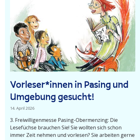
-
P
o
w
e
r
i
m
V
o
Vorleser*innen in Pasing und
r
Umgebung gesucht!
s
t
14. April 2026
a
n
3. Freiwil­li­gen­messe Pasing-Obermenzing: Die
Lesefüchse brauchen Sie! Sie wollten sich schon
d
immer Zeit nehmen und vorlesen? Sie arbeiten gerne