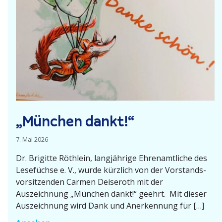
d
e
E
i
n
b
l
i
c
„München dankt!“
k
e
7. Mai 2026
Dr. Brigitte Röthlein, langjährige Ehren­amt­liche des
Lesefüchse e. V., wurde kürzlich von der Vorstands­
vor­sit­zenden Carmen Deiseroth mit der
Auszeichnung „München dankt!“ geehrt. Mit dieser
Auszeichnung wird Dank und Anerkennung für […]