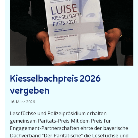
n
g
d
g
d
e
e
s
s
u
A
c
u
h
s
t
t
!
a
Kiessel­bach­preis 2026
u
vergeben
s
c
16. März 2026
h
s
Lesefüchse und Polizei­prä­sidium erhalten
gemeinsam Paritäts-Preis Mit dem Preis für
u
Engagement-Partner­­schaften ehrte der bayerische
n
Dachverband “Der Paritä­tische” die Lesefüchse und
d