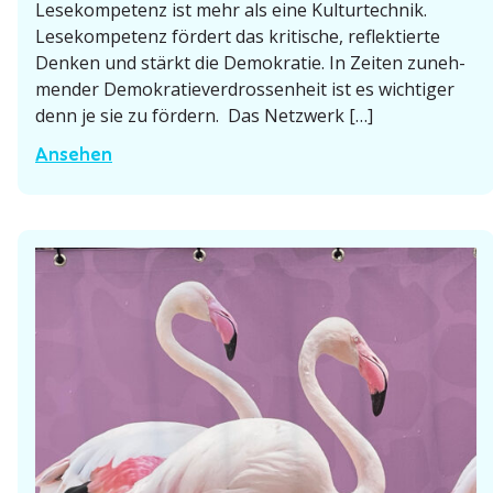
Lesekom­petenz ist mehr als eine Kultur­technik.
m
Lesekom­petenz fördert das kritische, reflek­tierte
e
Denken und stärkt die Demokratie. In Zeiten zuneh­
s
mender Demokra­tie­ver­dros­senheit ist es wichtiger
B
denn je sie zu fördern. Das Netzwerk […]
ü
3
Ansehen
c
.
h
F
e
a
r
c
­
h
f
t
i
a
e
g
b
d
e
e
r
s