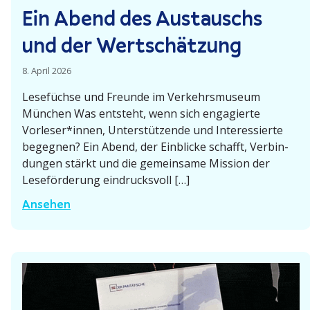
n
Ein Abend des Austauschs
P
und der Wertschätzung
a
s
8. April 2026
i
n
Lesefüchse und Freunde im Verkehrs­museum
München Was entsteht, wenn sich engagierte
g
Vorleser*innen, Unter­stüt­zende und Inter­es­sierte
u
begegnen? Ein Abend, der Einblicke schafft, Verbin­
n
dungen stärkt und die gemeinsame Mission der
d
Leseför­derung eindrucksvoll […]
U
E
m
Ansehen
i
g
n
e
A
b
b
u
e
n