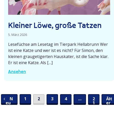
N
e
t
z
Kleiner Löwe, große Tatzen
w
e
5. März 2026
r
Lesefüchse am Lesetag im Tierpark Hella­brunn Wer
k
ist eine Katze und wer ist es nicht? Für Simon, den
s
kleinen grauge­ti­gerten Hauskater, ist die Sache klar.
L
Er ist eine Katze. Als […]
e
K
Ansehen
s
l
e
e
f
i
ö
n
N
1
2
3
4
…
2
Ält
r
S
eu
1
er
e
ere
e
Bei
r
Bei
e
d