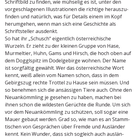
Schriftbild zu finden, wie mühselig es ist, unter den
vorge­schla­genen Illus­tra­tionen die richtige heraus­zu­
finden und natürlich, was für Details einem im Kopf
herum­gehen, wenn man sich eine Geschichte als
Schrift­steller ausdenkt.
So hat ihr „Schusch“ eigentlich öster­rei­chische
Wurzeln. Er zieht zu der kleinen Gruppe von Hase,
Murmeltier, Huhn, Gams und Hirsch, die hoch oben auf
dem Doggl­spitz im Dodel­ge­birge wohnen. Der Name
ist sorgfältig gewählt. Wer das öster­rei­chische Wort
kennt, weiß allein vom Namen schon, dass in dem
Gebirgszug rechte Trottel zu Hause sein müssen. Und
so benehmen sich die ansäs­sigen Tiere auch. Ohne den
Neuan­kömmling je gesehen zu haben, machen bei
ihnen schon die wildesten Gerüchte die Runde. Um sich
vor dem Neuan­kömmling zu schützen, soll sogar eine
Mauer gebaut werden. Grad so, wie man es an Stamm­
ti­schen von Gesprächen über Fremde und Ausländer
kennt. Kein Wunder, dass sich sogleich auch auslän­