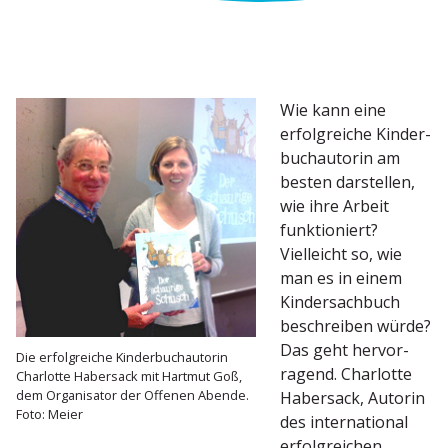
Wie kann eine
erfolg­reiche Kinder­
buch­au­torin am
besten darstellen,
wie ihre Arbeit
funktio­niert?
Vielleicht so, wie
man es in einem
Kinder­sachbuch
beschreiben würde?
Das geht hervor­
Die erfolg­reiche Kinder­buch­au­torin
ragend. Charlotte
Charlotte Habersack mit Hartmut Goß,
dem Organi­sator der Offenen Abende.
Habersack, Autorin
Foto: Meier
des inter­na­tional
erfolg­reichen