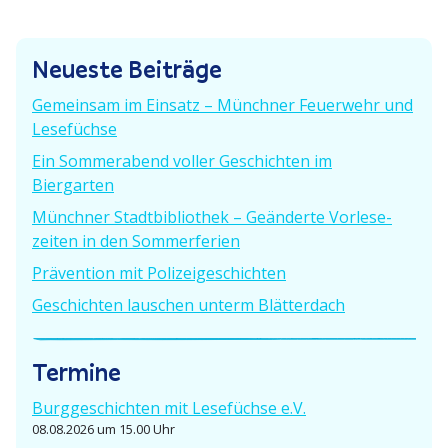
r
g
e
B
r
e
s
Neueste Beiträge
B
i
e
n
t
Gemeinsam im Einsatz – Münchner Feuerwehr und
i
r
Lesefüchse
a
t
a
Ein Sommer­abend voller Geschichten im
r
g
v
Biergarten
a
:
g
i
Münchner Stadt­bi­bliothek – Geänderte Vorle­se­
:
zeiten in den Sommerferien
g
Prävention mit Polizeigeschichten
a
Geschichten lauschen unterm Blätterdach
t
Termine
i
o
Burgge­schichten mit Lesefüchse e.V.
08.08.2026 um 15.00 Uhr