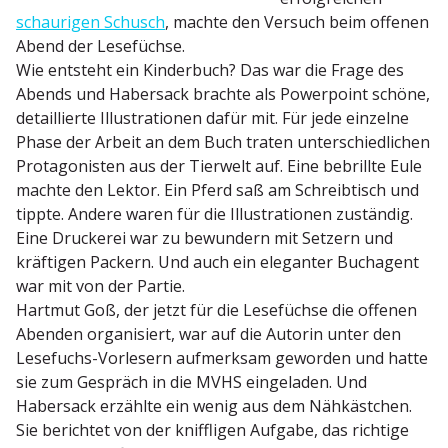
schau­rigen Schusch
, machte den Versuch beim offenen
Abend der Lesefüchse.
Wie entsteht ein Kinderbuch? Das war die Frage des
Abends und Habersack brachte als Power­point schöne,
detail­lierte Illus­tra­tionen dafür mit. Für jede einzelne
Phase der Arbeit an dem Buch traten unter­schied­lichen
Protago­nisten aus der Tierwelt auf. Eine bebrillte Eule
machte den Lektor. Ein Pferd saß am Schreib­tisch und
tippte. Andere waren für die Illus­tra­tionen zuständig.
Eine Druckerei war zu bewundern mit Setzern und
kräftigen Packern. Und auch ein eleganter Buchagent
war mit von der Partie.
Hartmut Goß, der jetzt für die Lesefüchse die offenen
Abenden organi­siert, war auf die Autorin unter den
Lesefuchs-Vorlesern aufmerksam geworden und hatte
sie zum Gespräch in die MVHS einge­laden. Und
Habersack erzählte ein wenig aus dem Nähkästchen.
Sie berichtet von der kniff­ligen Aufgabe, das richtige