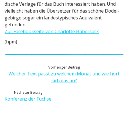
dische Verlage für das Buch inter­es­siert haben. Und
vielleicht haben die Übersetzer für das schöne Dodel­
ge­birge sogar ein landes­ty­pi­sches Äquivalent
gefunden.
Zur Facebook­seite von Charlotte Habersack
(hpm)
B
V
Vorheriger Beitrag
o
Welcher Text passt zu welchem Monat und wie hört
e
r
sich das an?
h
i
N
Nächster Beitrag
e
ä
Konferenz der Füchse
t
r
c
i
r
h
g
s
e
a
t