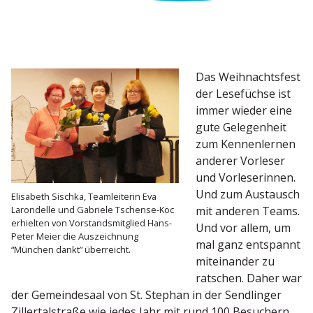
Das Weihnachtsfest
der Lesefüchse ist
immer wieder eine
gute Gelegenheit
zum Kennen­lernen
anderer Vorleser
und Vorle­se­rinnen.
Und zum Austausch
Elisabeth Sischka, Teamlei­terin Eva
mit anderen Teams.
Laron­delle und Gabriele Tschense-Koc
erhielten von Vorstands­mit­glied Hans-
Und vor allem, um
Peter Meier die Auszeichnung
mal ganz entspannt
“München dankt” überreicht.
mitein­ander zu
ratschen. Daher war
der Gemein­desaal von St. Stephan in der Sendlinger
Ziller­tal­straße wie jedes Jahr mit rund 100 Besuchern