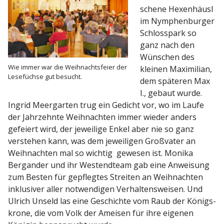
schene Hexen­häusl
im Nymphen­burger
Schlosspark so
ganz nach den
Wünschen des
Wie immer war die Weihnachts­feier der
kleinen Maximilian,
Lesefüchse gut besucht.
dem späteren Max
I., gebaut wurde.
Ingrid Meergarten trug ein Gedicht vor, wo im Laufe
der Jahrzehnte Weihnachten immer wieder anders
gefeiert wird, der jeweilige Enkel aber nie so ganz
verstehen kann, was dem jewei­ligen Großvater an
Weihnachten mal so wichtig gewesen ist. Monika
Bergander und ihr Westendteam gab eine Anweisung
zum Besten für gepflegtes Streiten an Weihnachten
inklu­siver aller notwen­digen Verhal­tens­weisen. Und
Ulrich Unseld las eine Geschichte vom Raub der Königs­
krone, die vom Volk der Ameisen für ihre eigenen