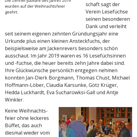
Die Zehner-Jubilare des Jahres 2019
schaft sagt der
wurden auf der Weihnachts­feier
Verein Lesefüchse
geehrt.
seinen beson­deren
Dank und verleiht
seit seinem eigenen zehnten Gründungsjahr eine
Urkunde plus einen kleinen Ansteck­fuchs, der
beispiels­weise am Jacken­revers besonders schön
ausschaut. Im Jahr 2019 waren es 16 Lesefüch­sinnen
und ‑füchse, die heuer bereits zehn Jahre dabei sind.
Ihre Glück­wünsche persönlich entgegen nehmen
konnten Jan-Dierk Borgmann, Thomas Chust, Michael
Hoffmann-Löber, Claudia Karsunke, Götz Krüger,
Hedda Luckhardt, Eva Sucha­rowksi-Gall und Antje
Winkler.
Keine Weihnachts­
feier ohne leckeres
Büffet, das auch
diesmal wieder vom