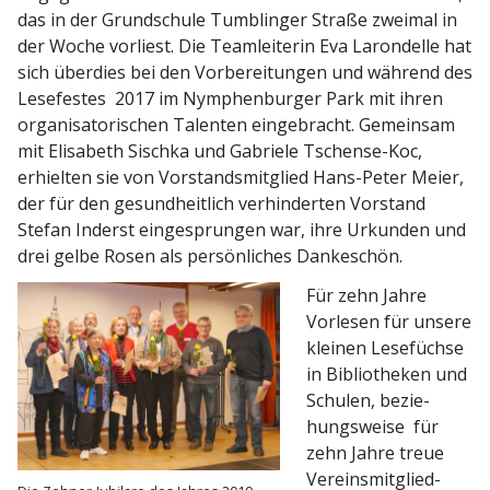
das in der Grund­schule Tumblinger Straße zweimal in
der Woche vorliest. Die Teamlei­terin Eva Laron­delle hat
sich überdies bei den Vorbe­rei­tungen und während des
Lesefestes 2017 im Nymphen­burger Park mit ihren
organi­sa­to­ri­schen Talenten einge­bracht. Gemeinsam
mit Elisabeth Sischka und Gabriele Tschense-Koc,
erhielten sie von Vorstands­mit­glied Hans-Peter Meier,
der für den gesund­heitlich verhin­derten Vorstand
Stefan Inderst einge­sprungen war, ihre Urkunden und
drei gelbe Rosen als persön­liches Dankeschön.
Für zehn Jahre
Vorlesen für unsere
kleinen Lesefüchse
in Biblio­theken und
Schulen, bezie­
hungs­weise für
zehn Jahre treue
Vereins­mit­glied­