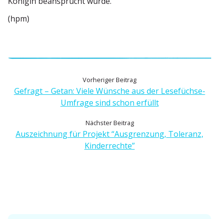
Königin beansprucht wurde.
(hpm)
B
V
Vorheriger Beitrag
o
Gefragt – Getan: Viele Wünsche aus der Lesefüchse-
e
r
Umfrage sind schon erfüllt
h
i
N
Nächster Beitrag
e
ä
Auszeichnung für Projekt “Ausgrenzung, Toleranz,
t
r
c
Kinderrechte”
i
r
h
g
s
e
a
t
r
g
e
B
r
e
s
B