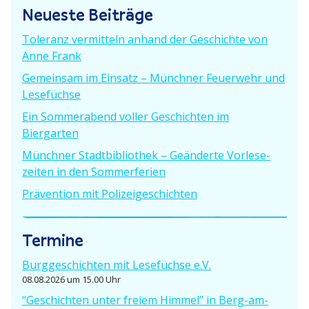
i
Neueste Beiträge
e
n
t
i
r
Toleranz vermitteln anhand der Geschichte von
a
t
a
Anne Frank
r
g
v
Gemeinsam im Einsatz – Münchner Feuerwehr und
a
:
Lesefüchse
g
i
:
Ein Sommer­abend voller Geschichten im
g
Biergarten
a
Münchner Stadt­bi­bliothek – Geänderte Vorle­se­
zeiten in den Sommerferien
t
Prävention mit Polizeigeschichten
i
o
Termine
n
Burgge­schichten mit Lesefüchse e.V.
08.08.2026 um 15.00 Uhr
“Geschichten unter freiem Himmel” in Berg-am-