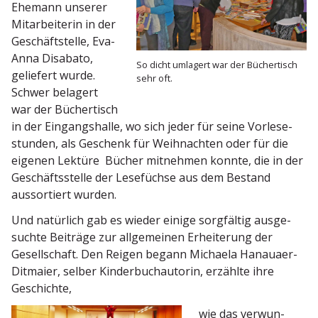
Ehemann unserer
Mitar­bei­terin in der
Geschäfts­telle, Eva-
Anna Disabato,
So dicht umlagert war der Bücher­tisch
geliefert wurde.
sehr oft.
Schwer belagert
war der Bücher­tisch
in der Eingangs­halle, wo sich jeder für seine Vorle­se­
stunden, als Geschenk für Weihnachten oder für die
eigenen Lektüre Bücher mitnehmen konnte, die in der
Geschäfts­stelle der Lesefüchse aus dem Bestand
aussor­tiert wurden.
Und natürlich gab es wieder einige sorgfältig ausge­
suchte Beiträge zur allge­meinen Erhei­terung der
Gesell­schaft. Den Reigen begann Michaela Hanauaer-
Ditmaier, selber Kinder­buch­au­torin, erzählte ihre
Geschichte,
wie das verwun­