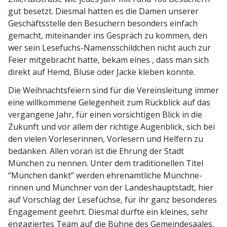
gut besetzt. Diesmal hatten es die Damen unserer
Geschäfts­stelle den Besuchern besonders einfach
gemacht, mitein­ander ins Gespräch zu kommen, den
wer sein Lesefuchs-Namens­schildchen nicht auch zur
Feier mitge­bracht hatte, bekam eines , dass man sich
direkt auf Hemd, Bluse oder Jacke kleben konnte.
Die Weihnachts­feiern sind für die Vereins­leitung immer
eine willkommene Gelegenheit zum Rückblick auf das
vergangene Jahr,
für einen vorsich­tigen Blick in die
Zukunft und vor allem der richtige Augen­blick, sich bei
den vielen Vorle­se­rinnen, Vorlesern und Helfern zu
bedanken. Allen voran ist die Ehrung der Stadt
München zu nennen. Unter dem tradi­tio­nellen Titel
“München dankt” werden ehren­amt­liche Münch­ne­
rinnen und Münchner von der Landes­haupt­stadt, hier
auf Vorschlag der Lesefüchse, für ihr ganz beson­deres
Engagement geehrt. Diesmal durfte ein kleines, sehr
engagiertes Team auf die Bühne des Gemein­de­saales,