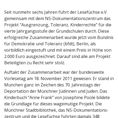
Seit nunmehr sechs Jahren führt der Lesefüchse e.V.
gemeinsam mit dem NS-Dokumen­ta­ti­ons­zentrum das
Projekt “Ausgrenzung, Toleranz, Kinder­rechte” für die
vierte Jahrgangs­stufe der Grund­schulen durch. Diese
erfolg­reiche Zusam­men­arbeit wurde jetzt vom Bündnis
für Demokratie und Toleranz (bfdt), Berlin, als
vorbildlich einge­stuft und mit einem Preis in Höhe von
2.000 Euro ausge­zeichnet. Darauf sind alle am Projekt
Betei­ligten zu Recht sehr stolz.
Auftakt der Zusam­men­arbeit war der bundes­weite
Vorle­setag am 18. November 2011 gewesen. Er stand in
München
ganz im Zeichen des 70. Jahrestags der
Depor­tation der Münchner Jüdinnen und Juden. Das
Kinderbuch “Anne Frank” von Josephine Poole bildete
die Grundlage für dieses wagemutige Projekt. Die
Münchner Stadt­bi­bliothek, das NS-Dokumen­ta­ti­ons­
zentrum und die Lesefüchse führten damals 348