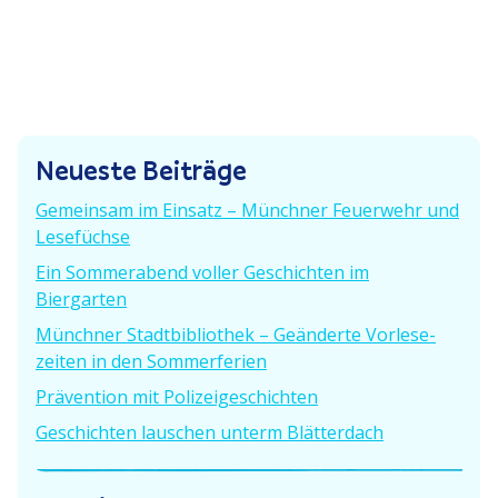
c
t
r
h
i
r
s
g
t
e
a
e
r
g
r
B
Neueste Beiträge
B
e
s
e
i
Gemeinsam im Einsatz – Münchner Feuerwehr und
i
n
t
Lesefüchse
t
r
a
Ein Sommer­abend voller Geschichten im
r
a
Biergarten
a
g
v
g
Münchner Stadt­bi­bliothek – Geänderte Vorle­se­
:
:
i
zeiten in den Sommerferien
Prävention mit Polizeigeschichten
g
Geschichten lauschen unterm Blätterdach
a
t