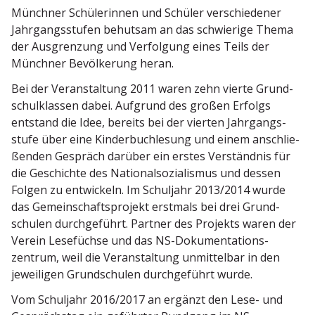
Münchner Schüle­rinnen und Schüler verschie­dener
Jahrgangs­stufen behutsam an das schwierige Thema
der Ausgrenzung und Verfolgung eines Teils der
Münchner Bevöl­kerung heran.
Bei der Veran­staltung 2011 waren zehn vierte Grund­
schul­klassen dabei. Aufgrund des großen Erfolgs
entstand die Idee, bereits bei der vierten Jahrgangs­
stufe über eine Kinder­buch­lesung und einem anschlie­
ßenden Gespräch darüber ein erstes Verständnis für
die Geschichte des Natio­nal­so­zia­lismus und dessen
Folgen zu entwi­ckeln. Im Schuljahr 2013/2014 wurde
das Gemein­schafts­projekt erstmals bei drei Grund­
schulen durch­ge­führt. Partner des Projekts waren der
Verein Lesefüchse und das NS-Dokumen­ta­ti­ons­
zentrum, weil die Veran­staltung unmit­telbar in den
jewei­ligen Grund­schulen durch­ge­führt wurde.
Vom Schuljahr 2016/2017 an ergänzt den Lese- und