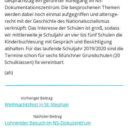
Gesprächstag ein geführter Rundgang im NS-
Dokumen­ta­ti­ons­zentrum. Die bespro­chenen Themen
werden dabei noch einmal aufge­griffen und alters­ge­
recht mit der Geschichte des Natio­nal­so­zia­lismus
verknüpft. Das Interesse der Schulen ist groß, sodass
wir mittler­weile je Schuljahr an vier bis fünf Schulen die
Kinder­buch­lesung mit Gespräch und Besich­tigung
abhalten. Für das laufende Schuljahr 2019/2020 sind die
Termine schon für sechs Münchner Grund­schulen (20
Schul­klassen) fix vereinbart.
(ah)
B
V
Vorheriger Beitrag
o
Weihnachtsfest in St. Stephan
e
r
N
Nächster Beitrag
h
i
ä
Lohnender Besuch im NS-Dokuzentrum
e