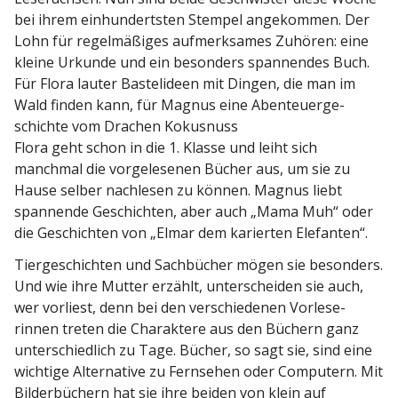
bei ihrem einhun­dertsten Stempel angekommen. Der
Lohn für regel­mä­ßiges aufmerk­sames Zuhören: eine
kleine Urkunde
und ein besonders spannendes Buch.
Für Flora lauter Bastel­ideen mit Dingen, die man im
Wald finden kann, für Magnus eine Abenteu­er­ge­
schichte vom Drachen Kokusnuss
Flora geht schon in die 1. Klasse und leiht sich
manchmal die vorge­le­senen Bücher aus, um sie zu
Hause selber nachlesen zu können. Magnus liebt
spannende Geschichten, aber auch „Mama Muh“ oder
die Geschichten von „Elmar dem karierten Elefanten“.
Tierge­schichten und Sachbücher mögen sie besonders.
Und wie ihre Mutter erzählt, unter­scheiden sie auch,
wer vorliest, denn bei den verschie­denen Vorle­se­
rinnen treten die Charaktere aus den Büchern ganz
unter­schiedlich zu Tage. Bücher, so sagt sie, sind eine
wichtige Alter­native zu Fernsehen oder Computern. Mit
Bilder­bü­chern hat sie ihre beiden von klein auf