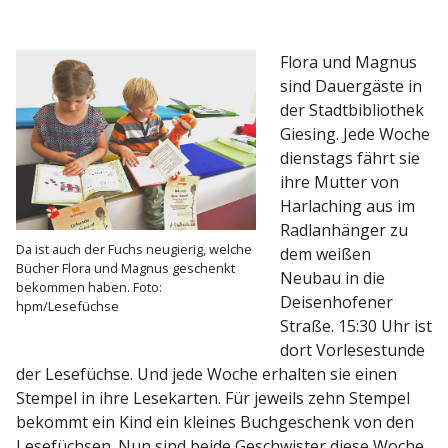
Flora und Magnus
sind Dauer­gäste in
der Stadt­bi­bliothek
Giesing. Jede Woche
dienstags fährt sie
ihre Mutter von
Harlaching aus im
Radlan­hänger zu
Da ist auch der Fuchs neugierig, welche
dem weißen
Bücher Flora und Magnus geschenkt
Neubau in die
bekommen haben. Foto:
Deisen­ho­fener
hpm/Lesefüchse
Straße. 15:30 Uhr ist
dort Vorle­se­stunde
der Lesefüchse. Und jede Woche erhalten sie einen
Stempel in ihre Lesekarten. Für jeweils zehn Stempel
bekommt ein Kind ein kleines Buchge­schenk von den
Lesefüchsen. Nun sind beide Geschwister diese Woche