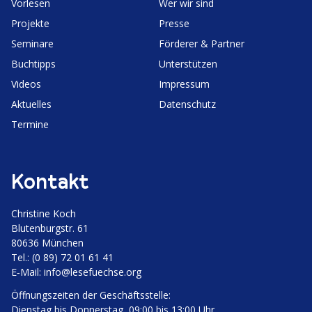
Vorlesen
Wer wir sind
Projekte
Presse
Seminare
Förderer & Partner
Buchtipps
Unter­stützen
Videos
Impressum
Aktuelles
Daten­schutz
Termine
Kontakt
Christine Koch
Bluten­burgstr. 61
80636 München
Tel.: (0 89) 72 01 61 41
E‑Mail:
info@lesefuechse.org
Öffnungs­zeiten der Geschäftsstelle:
Dienstag bis Donnerstag, 09:00 bis 13:00 Uhr