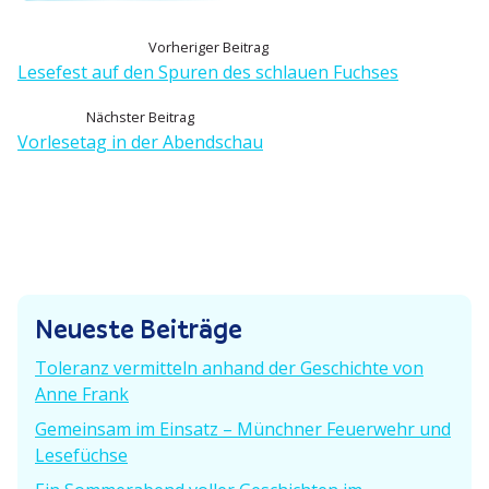
B
V
Vorheriger Beitrag
o
Lesefest auf den Spuren des schlauen Fuchses
e
r
N
Nächster Beitrag
h
i
ä
Vorle­setag in der Abendschau
e
c
t
r
h
i
r
s
g
t
e
a
e
r
g
r
B
Neueste Beiträge
B
e
s
e
i
Toleranz vermitteln anhand der Geschichte von
i
n
t
Anne Frank
t
r
a
Gemeinsam im Einsatz – Münchner Feuerwehr und
r
a
Lesefüchse
a
g
v
g