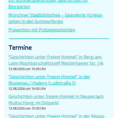
Ein Sommer­abend voller Geschichten im
:
:
i
Biergarten
Münchner Stadt­bi­bliothek – Geänderte Vorle­se­
g
zeiten in den Sommerferien
a
Prävention mit Polizeigeschichten
t
Termine
i
o
“Geschichten unter freiem Himmel” in Berg-am-
Laim (Nachbar­schafts­treff Wester­hamer Str. 14)
n
12.08.2026 um 16.00 Uhr
“Geschichten unter freiem Himmel” in der
Blumenau / Hadern (Ludlstraße 5)
12.08.2026 um 16.00 Uhr
Geschichten unter freiem Himmel in Neuperlach
(Kultur.Hang. im Ostpark)
13.08.2026 um 15.00 Uhr
“Geschichten unter freiem Himmel” in der Messe­