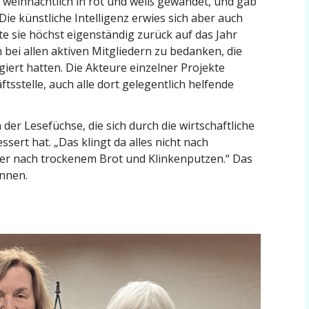
 weihnachtlich in rot und weiß gewandet, und gab
 Die künst­liche Intel­ligenz erwies sich aber auch
te sie höchst eigen­ständig zurück auf das Jahr
 bei allen aktiven Mitgliedern zu bedanken, die
giert hatten. Die Akteure einzelner Projekte
­stelle, auch alle dort gelegentlich helfende
n der Lesefüchse, die sich durch die wirtschaft­liche
ssert hat. „Das klingt da alles nicht nach
r nach trockenem Brot und Klinken­putzen.“ Das
önnen.