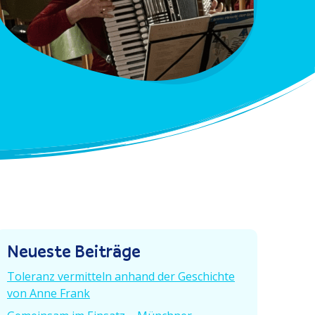
Neueste Beiträge
Toleranz vermitteln anhand der Geschichte
von Anne Frank