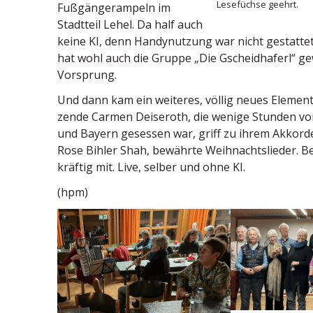
Lesefüchse geehrt.
Fußgän­ger­ampeln im
Stadtteil Lehel. Da half auch
keine KI, denn Handy­nutzung war nicht gestatt
hat wohl auch die Gruppe „Die Gscheid­haferl“ 
Vorsprung.
Und dann kam ein weiteres, völlig neues Element 
zende Carmen Deiseroth, die wenige Stunden v
und Bayern gesessen war, griff zu ihrem Akkordeo
Rose Bihler Shah, bewährte Weihnachts­lieder. Be
kräftig mit. Live, selber und ohne KI.
(hpm)