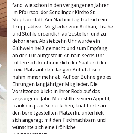
fand, wie schon in den vergan­genen Jahren
im Pfarrsaal der Sendlinger Kirche St.
Stephan statt. Am Nachmittag traf sich ein
Trupp aktiver Mitglieder zum Aufbau, Tische
und Stühle ordentlich aufzu­stellen und zu
dekorieren. Ab siebzehn Uhr wurde ein
Glühwein heiß gemacht und zum Empfang
an der Tür aufge­stellt. Ab halb sechs Uhr
füllten sich konti­nu­ierlich der Saal und der
freie Platz auf dem langen Buffet-Tisch
nahm immer mehr ab. Auf der Bühne gab es
Ehrungen langjäh­riger Mitglieder. Die
Vorsit­zende blickt in ihrer Rede auf das
vergangene Jahr. Man stillte seinen Appetit,
trank ein paar Schlückchen, knabberte an
den bereit­ge­stellten Platzerln, unter­hielt
sich angeregt mit den Tisch­nachbarn und
wünschte sich eine fröhliche