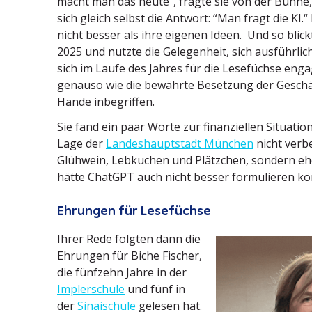
macht man das heute“, fragte sie von der Bühne,
sich gleich selbst die Antwort: “Man fragt die KI.“
nicht besser als ihre eigenen Ideen. Und so blick
2025 und nutzte die Gelegenheit, sich ausführlich
sich im Laufe des Jahres für die Lesefüchse enga
genauso wie die bewährte Besetzung der Geschäfts
Hände inbegriffen.
Sie fand ein paar Worte zur finan­zi­ellen Situatio
Lage der
Landes­haupt­stadt
München
nicht verbe
Glühwein, Lebkuchen und Plätzchen, sondern ehe
hätte ChatGPT auch nicht besser formu­lieren k
Ehrungen für Lesefüchse
Ihrer Rede folgten dann die
Ehrungen für Biche Fischer,
die fünfzehn Jahre in der
Impler­schule
und fünf in
der
Sinai­schule
gelesen hat.