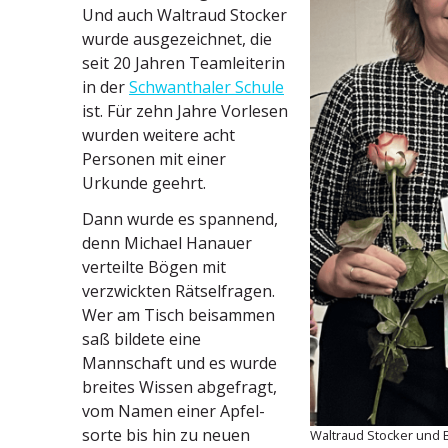
Und auch Waltraud Stocker
wurde ausge­zeichnet, die
seit 20 Jahren Teamlei­terin
in der
Schwan­thaler Schule
ist. Für zehn Jahre Vorlesen
wurden weitere acht
Personen mit einer
Urkunde geehrt.
Dann wurde es spannend,
denn Michael Hanauer
verteilte Bögen mit
verzwickten Rätsel­fragen.
Wer am Tisch beisammen
saß bildete eine
Mannschaft und es wurde
breites Wissen abgefragt,
vom Namen einer Apfel­
sorte bis hin zu neuen
Waltraud Stocker und B