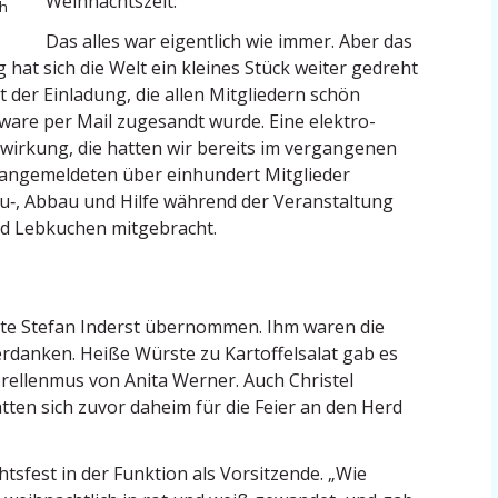
Weihnachtszeit.
ch
Das alles war eigentlich wie immer. Aber das
g hat sich die Welt ein kleines Stück weiter gedreht
 der Einladung, die allen Mitgliedern schön
ware per Mail zugesandt wurde. Eine elektro­
twirkung, die hatten wir bereits im vergan­genen
er angemel­deten über einhundert Mitglieder
u‑, Abbau und Hilfe während der Veran­staltung
d Lebkuchen mitgebracht.
atte Stefan Inderst übernommen. Ihm waren die
erdanken. Heiße Würste zu Kartof­fel­salat gab es
el­lenmus von Anita Werner. Auch Christel
ten sich zuvor daheim für die Feier an den Herd
sfest in der Funktion als Vorsit­zende. „Wie