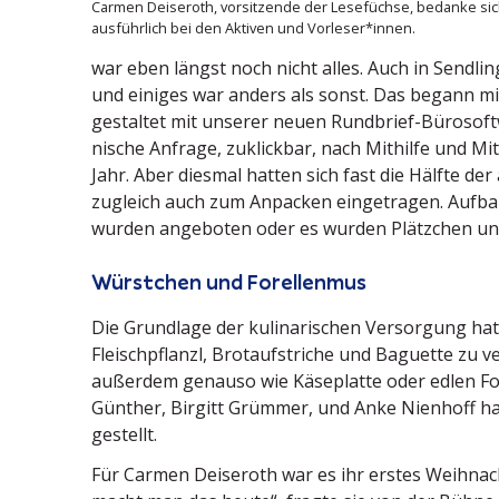
Carmen Deiseroth, vorsit­zende der Lesefüchse, bedanke si
ausführlich bei den Aktiven und Vorleser*innen.
war eben längst noch nicht alles. Auch in Sendlin
und einiges war anders als sonst. Das begann mit
gestaltet mit unserer neuen Rundbrief-Bürosoft
nische Anfrage, zuklickbar, nach Mithilfe und Mi
Jahr. Aber diesmal hatten sich fast die Hälfte d
zugleich auch zum Anpacken einge­tragen. Aufba
wurden angeboten oder es wurden Plätzchen un
Würstchen und Forellenmus
Die Grundlage der kulina­ri­schen Versorgung h
Fleisch­pflanzl, Brotauf­striche und Baguette zu v
außerdem genauso wie Käseplatte oder edlen For
Günther, Birgitt Grümmer, und Anke Nienhoff hat
gestellt.
Für Carmen Deiseroth war es ihr erstes Weihnacht