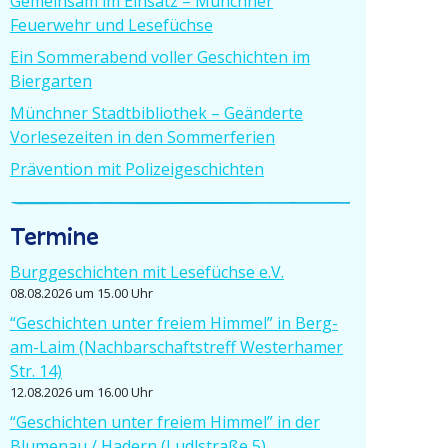
Gemeinsam im Einsatz – Münchner
Feuerwehr und Lesefüchse
Ein Sommer­abend voller Geschichten im
Biergarten
Münchner Stadt­bi­bliothek – Geänderte
Vorle­se­zeiten in den Sommerferien
Prävention mit Polizeigeschichten
Termine
Burgge­schichten mit Lesefüchse e.V.
08.08.2026 um 15.00 Uhr
“Geschichten unter freiem Himmel” in Berg-
am-Laim (Nachbar­schafts­treff Wester­hamer
Str. 14)
12.08.2026 um 16.00 Uhr
“Geschichten unter freiem Himmel” in der
Blumenau / Hadern (Ludlstraße 5)