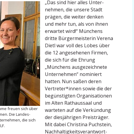
„Das sind hier alles Unter­
nehmen, die unsere Stadt
prägen, die weiter denken
und mehr tun, als von ihnen
erwartet wird!“ Münchens
dritte Bürger­meis­terin Verena
Dietl war voll des Lobes über
die 12 angese­henen Firmen,
die sich für die Ehrung
„Münchens ausge­zeichnete
Unter­nehmen“ nominiert
hatten. Nun saßen deren
Vertreter*innen sowie die der
begüns­tigten Organi­sa­tionen
im Alten Rathaussaal und
ohme freuen sich über
warteten auf die Verkündung
hmen. Die Landes­
der diesjäh­rigen Preis­träger.
nter­nehmen, die sich
Mit dabei Christina Puchstein,
LF.
Nachhal­tig­keits­ver­ant­wort­