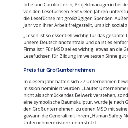
liche und Carolin Lerch, Projekt­ma­na­gerin be
von den Lesefüchsen. Seit vielen Jahren unter­stü
die Lesefüchse mit großzü­gigen Spenden. Außer
Jahr von ihrer Arbeit freige­stellt, um sich sozial
„Lesen ist so essen­tiell wichtig für das gesamt
unsere Deutsch­land­zen­trale und da ist es einfac
Firma ist.“ Für MSD sei es wichtig, etwas an die G
Lesefüchsen für Bildung im weitesten Sinne gut
Preis für Großunternehmen
In diesem Jahr hatten sich 27 Unter­nehmen bew
mission nominiert wurden. „Lauter Unter­nehmen“
nicht als schmü­ckendes Beiwerk verstehen, sonder
eine symbo­lische Baumskulptur, wurde je nach G
den Großun­ter­nehmen, zu denen MSD mit seinen 
gewann die Generali mit ihrem „Human Safety N
Unter­neh­mer­existenz unterstützt.