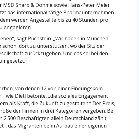
i der MSD Sharp & Dohme sowie Hans-Peter Meier
tzt das inter­na­tional tätige Pharma­un­ter­nehmen
dem werden Angestellte bis zu 40 Stunden pro
 zu engagieren.
e Leben“, sagt Puchstein. „Wir haben in München
h schön, dort zu unter­stützen, wo der Sitz der
esell­schaft zurück­zu­geben. Und das sei bei den
 umgesetzt.
orben, von denen 12 von einer Findungs­kom­
, wie Dietl betonte, „die soziales Engagement
n als Kraft, die Zukunft zu gestalten.“ Der Preis,
röße der Firmen in drei Kategorien vergeben. Bei
2.500 Beschäf­tigten allein Deutschland zählt,
et“, das Migranten beim Aufbau einer eigenen