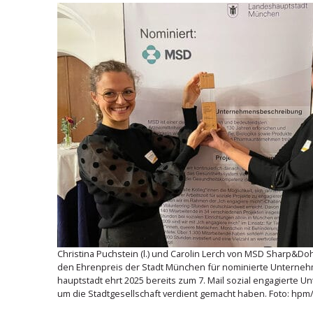
Christina Puchstein (l.) und Carolin Lerch von MSD Sharp&D
den Ehren­preis der Stadt München für nominierte Unter­ne
haupt­stadt ehrt 2025 bereits zum 7. Mail sozial engagierte U
um die Stadt­ge­sell­schaft verdient gemacht haben. Foto: hpm/