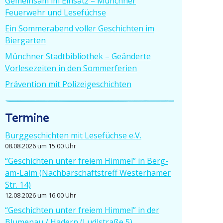
Gemeinsam im Einsatz – Münchner
Feuerwehr und Lesefüchse
Ein Sommer­abend voller Geschichten im
Biergarten
Münchner Stadt­bi­bliothek – Geänderte
Vorle­se­zeiten in den Sommerferien
Prävention mit Polizeigeschichten
Termine
Burgge­schichten mit Lesefüchse e.V.
08.08.2026 um 15.00 Uhr
“Geschichten unter freiem Himmel” in Berg-
am-Laim (Nachbar­schafts­treff Wester­hamer
Str. 14)
12.08.2026 um 16.00 Uhr
“Geschichten unter freiem Himmel” in der
Blumenau / Hadern (Ludlstraße 5)