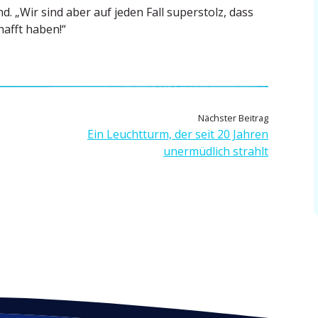
 „Wir sind aber auf jeden Fall super­stolz, dass
hafft haben!“
N
Nächster Beitrag
ä
Ein Leuchtturm, der seit 20 Jahren
c
unermüdlich strahlt
h
s
t
e
r
B
e
i
t