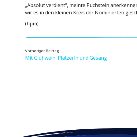
„Absolut verdient“, meinte Puchstein anerkennend.
wir es in den kleinen Kreis der Nominierten gesc
(hpm)
B
V
Vorheriger Beitrag
o
Mit Glühwein, Platzerln und Gesang
e
r
h
i
e
t
r
i
r
g
e
a
r
g
B
e
s