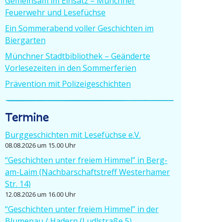
Gemeinsam im Einsatz – Münchner
Feuerwehr und Lesefüchse
Ein Sommer­abend voller Geschichten im
Biergarten
Münchner Stadt­bi­bliothek – Geänderte
Vorle­se­zeiten in den Sommerferien
Prävention mit Polizeigeschichten
Termine
Burgge­schichten mit Lesefüchse e.V.
08.08.2026 um 15.00 Uhr
“Geschichten unter freiem Himmel” in Berg-
am-Laim (Nachbar­schafts­treff Wester­hamer
Str. 14)
12.08.2026 um 16.00 Uhr
“Geschichten unter freiem Himmel” in der
Blumenau / Hadern (Ludlstraße 5)