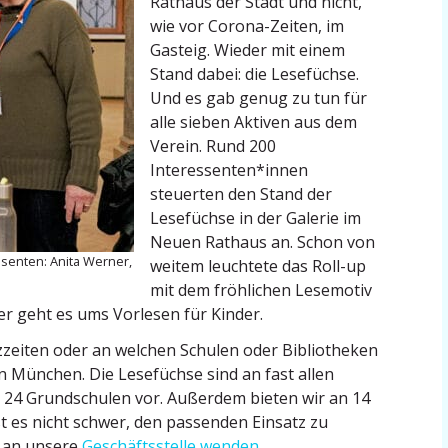
Rathaus der Stadt und nicht,
wie vor Corona-Zeiten, im
Gasteig. Wieder mit einem
Stand dabei: die Lesefüchse.
Und es gab genug zu tun für
alle sieben Aktiven aus dem
Verein. Rund 200
Interessenten*innen
steuerten den Stand der
Lesefüchse in der Galerie im
Neuen Rathaus an. Schon von
­senten: Anita Werner,
weitem leuchtete das Roll-up
mit dem fröhlichen Lesemotiv
er geht es ums Vorlesen für Kinder.
­zeiten oder an welchen Schulen oder Biblio­theken
n München. Die Lesefüchse sind an fast allen
 in 24 Grund­schulen vor. Außerdem bieten wir an 14
ist es nicht schwer, den passenden Einsatz zu
h an unsere
Geschäfts­stelle wenden.