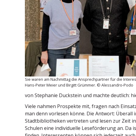
Sie waren am Nachmittag die Ansprech­partner für die Inter­es
Hans-Peter Meier und Birgitt Grümmer. © Alessandro-Podo
von Stephanie Duckstein und machte deutlich: hi
Viele nahmen Prospekte mit, fragen nach Einsatz
man denn vorlesen könne. Die Antwort: Überall i
Stadt­bi­blio­theken vertreten und lesen zur Zeit
Schulen eine indivi­duelle Leseför­derung an. Da 
finden. Inter­es­senten können sich jederzeit auc