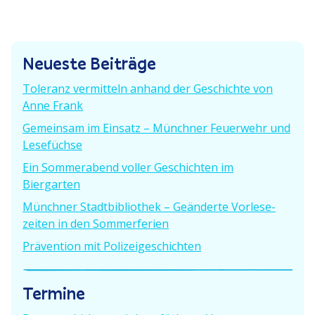
t
r
t
i
e
r
g
r
Neueste Beiträge
e
B
a
r
e
g
Toleranz vermitteln anhand der Geschichte von
B
i
Anne Frank
e
t
s
Gemeinsam im Einsatz – Münchner Feuerwehr und
i
r
n
Lesefüchse
t
a
r
g
Ein Sommer­abend voller Geschichten im
a
a
:
Biergarten
g
v
Münchner Stadt­bi­bliothek – Geänderte Vorle­se­
:
zeiten in den Sommerferien
i
Prävention mit Polizeigeschichten
g
a
Termine
t