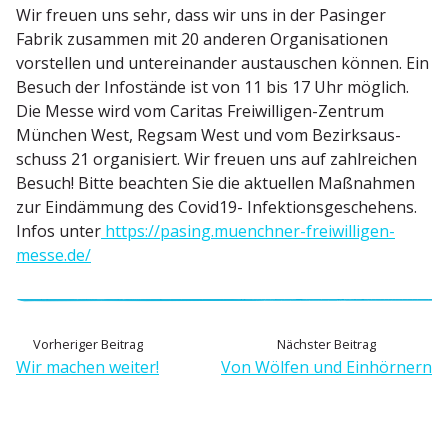
Wir freuen uns sehr, dass wir uns in der Pasinger
Fabrik zusammen mit 20 anderen Organi­sa­tionen
vorstellen und unter­ein­ander austau­schen können. Ein
Besuch der Infostände ist von 11 bis 17 Uhr möglich.
Die Messe wird vom Caritas Freiwil­ligen-Zentrum
München West, Regsam West und vom Bezirks­aus­
schuss 21 organi­siert. Wir freuen uns auf zahlreichen
Besuch! Bitte beachten Sie die aktuellen Maßnahmen
zur Eindämmung des Covid19- Infek­ti­ons­ge­schehens.
Infos unter
https://pasing.muenchner-freiwilligen-
messe.de/
B
V
N
Vorheriger Beitrag
Nächster Beitrag
o
ä
Wir machen weiter!
Von Wölfen und Einhörnern
e
r
c
h
h
i
e
s