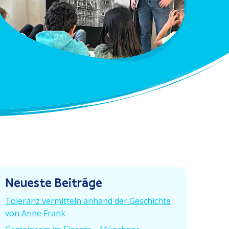
Neueste Beiträge
Toleranz vermitteln anhand der Geschichte
von Anne Frank