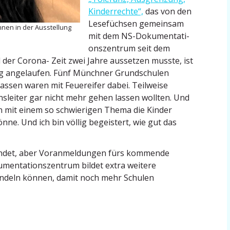
Kinder­rechte“,
das von den
Lesefüchsen gemeinsam
innen in der Ausstellung
mit dem NS-Dokumen­ta­ti­
ons­zentrum seit dem
 der Corona- Zeit zwei Jahre aussetzen musste, ist
lg angelaufen. Fünf Münchner Grund­schulen
lassen waren mit Feuer­eifer dabei. Teilweise
­ons­leiter gar nicht mehr gehen lassen wollten. Und
n mit einem so schwie­rigen Thema die Kinder
nne. Und ich bin völlig begeistert, wie gut das
eendet, aber Voranmel­dungen fürs kommende
men­ta­ti­ons­zentrum bildet extra weitere
andeln können, damit noch mehr Schulen