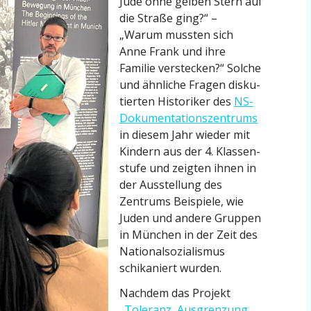
Jude ohne gelben Stern auf
die Straße ging?“ –
„Warum mussten sich
Anne Frank und ihre
Familie verstecken?“ Solche
und ähnliche Fragen disku­
tierten Histo­riker des
NS-
Dokumen­tations­zentrums
in diesem Jahr wieder mit
Kindern aus der 4. Klassen­
stufe und zeigten ihnen in
der Ausstellung des
Zentrums Beispiele, wie
Juden und andere Gruppen
in München in der Zeit des
Natio­nal­so­zia­lismus
schika­niert wurden.
Nachdem das Projekt
„Toleranz, Ausgrenzung,