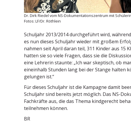
Dr. Dirk Riedel vom NS-Dokumen­ta­ti­ons­zentrum mit Schüle­r
Fotos: LF/Dr. Röthlein
Schuljahr 2013/2014 durch­ge­führt wird, während
es nun dieses Schuljahr wieder mit großem Erfo
nahmen seit April daran teil, 311 Kinder aus 15 K
hatten sie so viele Fragen, dass sie die Diskus­si
eine Lehrerin staunte: „Ich war skeptisch, ob ma
eineinhalb Stunden lang bei der Stange halten kö
gelungen ist.“
Für dieses Schuljahr ist die Kampagne damit b
Schuljahr sind bereits jetzt möglich. Das NS-Doku
Fachkräfte aus, die das Thema kindge­recht beh
teilnehmen können.
BR