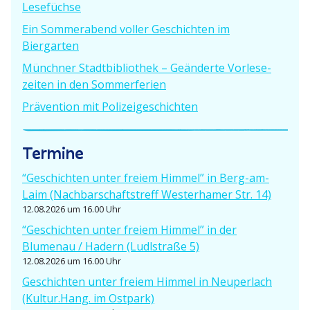
Lesefüchse
a
g
v
g
Ein Sommer­abend voller Geschichten im
:
:
i
Biergarten
Münchner Stadt­bi­bliothek – Geänderte Vorle­se­
g
zeiten in den Sommerferien
a
Prävention mit Polizeigeschichten
t
Termine
i
o
“Geschichten unter freiem Himmel” in Berg-am-
Laim (Nachbar­schafts­treff Wester­hamer Str. 14)
n
12.08.2026 um 16.00 Uhr
“Geschichten unter freiem Himmel” in der
Blumenau / Hadern (Ludlstraße 5)
12.08.2026 um 16.00 Uhr
Geschichten unter freiem Himmel in Neuperlach
(Kultur.Hang. im Ostpark)