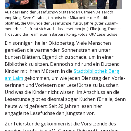
Aus der Hand der Lesefuchs-Vorsit­zenden Carmen Deiseroth
empfängt Sven Carabas, techni­scher Mitar­beiter der Stadt­bi­
bliothek, die Urkunde der Lesefüchse. für 20 Jahre guter Zusam­
men­arbeit. Es freut sich auch das Leseteam (v.l.): Elke Jung, Thomas
Trost und die Teamlei­terin Barbara König. Fotos: Ott/ Lesefüchse
Ein sonniger, heller Oktobertag. Viele Menschen
genießen die wärmenden Sonnen­strahlen unter
bunten Blättern. Eigentlich zu schade, um in einer
Bibliothek zu sitzen. Dennoch sind rund ein Dutzend
Kinder mit ihren Müttern in die
Stadt­bi­bliothek Berg
am Laim
gekommen, um wie jeden Dienstag den Vorle­
se­rinnen und Vorlesern der Lesefüchse zu lauschen.
Und was die Kinder nicht wissen: Im Anschluss an die
Lesestunde gibt es diesmal sogar Kuchen für alle, denn
heute wird gefeiert: Seit 20 Jahren lesen hier
engagierte Lesefüchse den Jüngsten vor.
Zur Feier­stunde gekommen ist die Vorsit­zende des
Vereins Lesefüchse e.V., Carmen Deiseroth, um dem