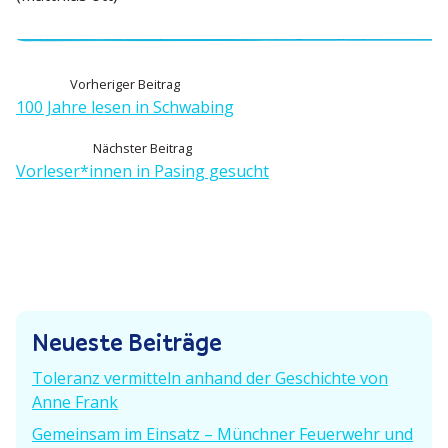
B
V
Vorheriger Beitrag
o
100 Jahre lesen in Schwabing
e
r
N
Nächster Beitrag
h
i
ä
Vorleser*innen in Pasing gesucht
e
c
t
r
h
i
r
s
g
t
e
a
e
r
g
r
B
Neueste Beiträge
B
e
s
e
i
Toleranz vermitteln anhand der Geschichte von
i
n
t
Anne Frank
t
r
a
Gemeinsam im Einsatz – Münchner Feuerwehr und
r
a