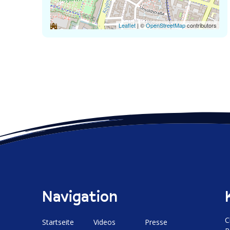
Leaflet
| ©
OpenStreetMap
contributors
Navigation
C
Start­seite
Videos
Presse