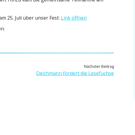
am 25. Juli über unser Fest:
Link öffnen
en.
N
Nächster Beitrag
ä
Deichmann fördert die Lesefüchse
c
h
s
t
e
r
B
e