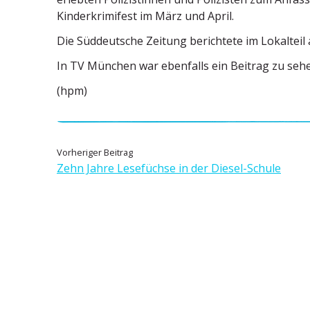
Kinder­kri­mifest im März und April.
Die Süddeutsche Zeitung berichtete im Lokalteil 
In TV München war ebenfalls ein Beitrag zu seh
(hpm)
B
V
Vorheriger Beitrag
o
Zehn Jahre Lesefüchse in der Diesel-Schule
e
r
h
i
e
t
r
i
r
g
e
a
r