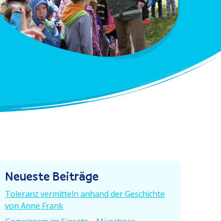
Neueste Beiträge
Toleranz vermitteln anhand der Geschichte
von Anne Frank