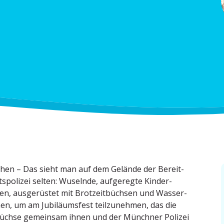
en – Das sieht man auf dem Gelände der Bereit­
ts­po­lizei selten: Wuselnde, aufge­regte Kinder­
en, ausge­rüstet mit Brotzeit­büchsen und Wasser­
chen, um am Jubilä­umsfest teilzu­nehmen, das die
üchse gemeinsam ihnen und der Münchner Polizei