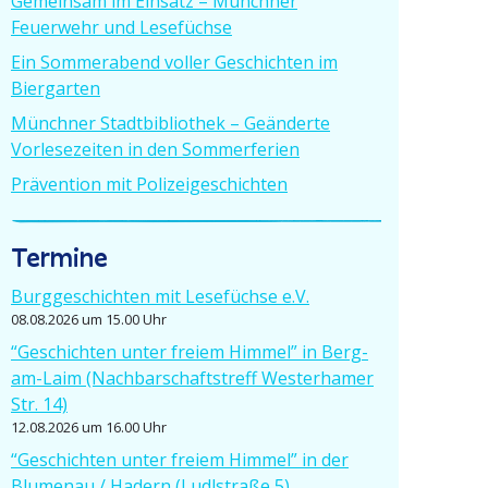
Gemeinsam im Einsatz – Münchner
Feuerwehr und Lesefüchse
Ein Sommer­abend voller Geschichten im
Biergarten
Münchner Stadt­bi­bliothek – Geänderte
Vorle­se­zeiten in den Sommerferien
Prävention mit Polizeigeschichten
Termine
Burgge­schichten mit Lesefüchse e.V.
08.08.2026 um 15.00 Uhr
“Geschichten unter freiem Himmel” in Berg-
am-Laim (Nachbar­schafts­treff Wester­hamer
Str. 14)
12.08.2026 um 16.00 Uhr
“Geschichten unter freiem Himmel” in der
Blumenau / Hadern (Ludlstraße 5)