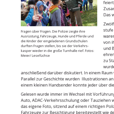
feiert
Zusam
Das w
Zwölf
stufe
Fragen über Fragen. Die Polizei zeigte ihre
waren
Ausrüstung, Fahrzeuge, Hunde und Pferde und
die Kinder der einge­la­denen Grund­schulen
von i
durften Fragen stellen, bis sie der Verkehrs­
und B
kasper wieder in die große Turnhalle rief. Fotos:
ehren
Meier/ Lesefüchse
zu St
wurde
anschließend darüber disku­tiert.
In einem Raum 
Parallel zur Geschichte wurden Illus­tra­tionen an
einem kleinen Handsender konnte jeder über die
Gelesen wurde immer im Wechsel mit Vorfüh­rungen 
Auto, ADAC-Verkehrs­schulung oder Tauziehen wa
das eigene Foto, sitzend auf einem richtigen Poliz
Fahrzeuge zur Besich­tigung bereit­ge­stellt wie 