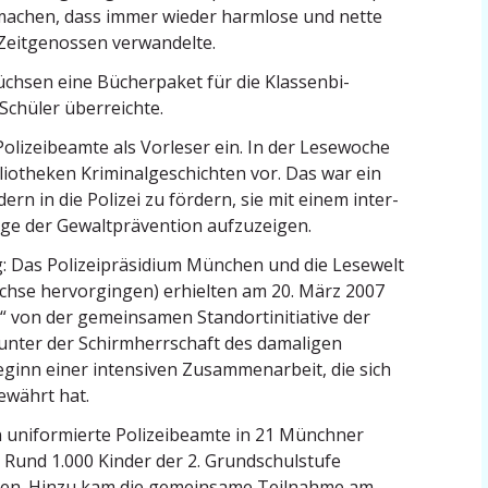
 machen, dass immer wieder harmlose und nette
 Zeitge­nossen verwandelte.
chsen eine Bücher­paket für die Klassen­bi­
 Schüler überreichte.
lizei­beamte als Vorleser ein. In der Lesewoche
io­theken Krimi­nal­ge­schichten vor. Das war ein
rn in die Polizei zu fördern, sie mit einem inter­
e der Gewalt­prä­vention aufzuzeigen.
: Das Polizei­prä­sidium München und die Lesewelt
chse hervor­gingen) erhielten am 20. März 2007
von der gemein­samen Stand­ort­in­itiative der
unter der Schirm­herr­schaft des damaligen
ginn einer inten­siven Zusam­men­arbeit, die sich
ewährt hat.
 unifor­mierte Polizei­beamte in 21 Münchner
Rund 1.000 Kinder der 2. Grund­schul­stufe
assen. Hinzu kam die gemeinsame Teilnahme am