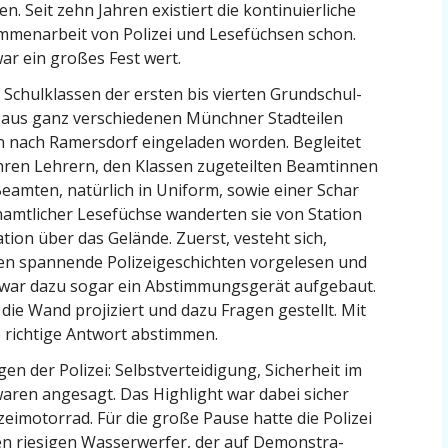
en. Seit zehn Jahren existiert die konti­nu­ier­liche
­men­arbeit von Polizei und Lesefüchsen schon.
ar ein großes Fest wert.
 Schul­klassen der ersten bis vierten Grund­schul­
 aus ganz verschie­denen Münchner Stadteilen
 nach Ramersdorf einge­laden worden. Begleitet
hren Lehrern, den Klassen zugeteilten Beamtinnen
eamten, natürlich in Uniform, sowie einer Schar
­amt­licher Lesefüchse wanderten sie von Station
ation über das Gelände. Zuerst, vesteht sich,
n spannende Polizei­ge­schichten vorge­lesen und
war dazu sogar ein Abstim­mungs­gerät aufgebaut.
 die Wand proji­ziert und dazu Fragen gestellt. Mit
 richtige Antwort abstimmen.
der Polizei: Selbst­ver­tei­digung, Sicherheit im
ren angesagt. Das Highlight war dabei sicher
ei­mo­torrad. Für die große Pause hatte die Polizei
den riesigen Wasser­werfer, der auf Demons­tra­