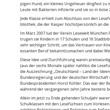
pigen Hund, ein kleines Ungeheuer dingfest zu
Leute mit Bakterien infizierte und sie so in böse
Jede Klasse erhielt zum Abschluss von den Lesefü
bliothek, die der Kasper höchst­per­sönlich an die
Im März 2007 lud der Verein Lesewelt München Po
trugen sie Kindern in 17 Schulen und 16 Stadt­bi­bl
sehr wichtiger Schritt, um das Vertrauen von Kinde
es­santen Beruf bekannt­zu­machen und dabei Weg
Diese Idee und Durch­führung waren preis­würdig
(aus der sechs Monate später nahtlos die Lesefü
die Auszeichnung „Deutschland – Land der Ideen“ 
Bundes­re­gierung und der deutschen Wirtschaft 
Bundes­prä­si­denten Horst Köhler. Das war der Be
während der vergan­genen zehn Jahre bestens b
Allein im jetzt zu Ende gehenden Schuljahr waren
Schul­klassen mit den Lesefüchsen zum Vorlesen. 
erlebten Polizis­tinnen und Polizisten zum Anf