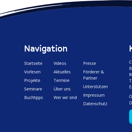
g
B
e
s
i
n
t
r
a
a
g
Navigation
v
:
i
C
Start­seite
Videos
Presse
B
g
Vorlesen
Aktuelles
Förderer &
8
Partner
Projekte
Termine
a
T
Unter­stützen
E
Seminare
Über uns
t
Impressum
Ö
Buchtipps
Wer wir sind
D
i
Daten­schutz
o
n