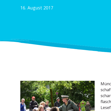
16. August 2017
Münch
schaf
schar
fla­s
Lesef