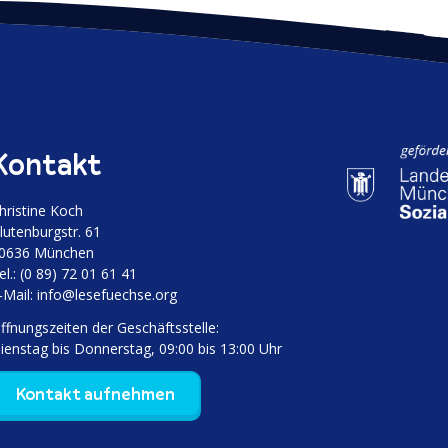
i
t
r
a
g
:
Kontakt
hristine Koch
luten­burgstr. 61
0636 München
el.: (0 89) 72 01 61 41
‑Mail:
info@lesefuechse.org
ffnungs­zeiten der Geschäftsstelle:
ienstag bis Donnerstag, 09:00 bis 13:00 Uhr
Kontakt aufnehmen