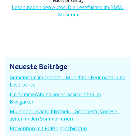
Nächster Beitrag
h
i
ä
Lesen neben den Autos! Die Lesefüchse im BMW-
e
c
Museum
t
r
h
i
r
s
g
t
e
a
e
r
g
r
B
B
e
s
Neueste Beiträge
e
i
i
n
t
Gemeinsam im Einsatz – Münchner Feuerwehr und
t
r
Lesefüchse
a
r
a
Ein Sommer­abend voller Geschichten im
a
g
v
Biergarten
g
:
:
i
Münchner Stadt­bi­bliothek – Geänderte Vorle­se­
zeiten in den Sommerferien
g
Prävention mit Polizeigeschichten