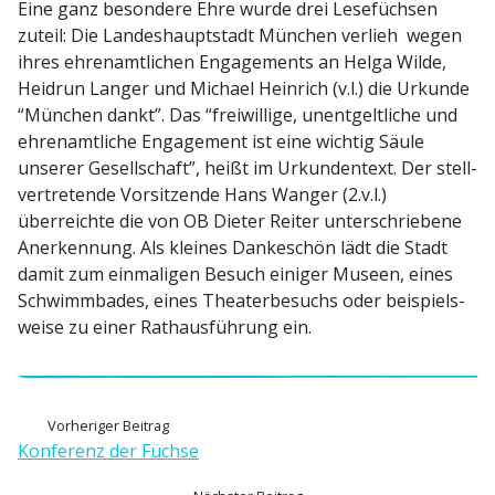
Eine ganz besondere Ehre wurde drei Lesefüchsen
zuteil: Die Landes­haupt­stadt München verlieh wegen
ihres ehren­amt­lichen Engage­ments an Helga Wilde,
Heidrun Langer und Michael Heinrich (v.l.) die Urkunde
“München dankt”. Das “freiwillige, unent­gelt­liche und
ehren­amt­liche Engagement ist eine wichtig Säule
unserer Gesell­schaft”, heißt im Urkun­dentext. Der stell­
ver­tre­tende Vorsit­zende Hans Wanger (2.v.l.)
überreichte die von OB Dieter Reiter unter­schriebene
Anerkennung. Als kleines Danke­schön lädt die Stadt
damit zum einma­ligen Besuch einiger Museen, eines
Schwimm­bades, eines Theater­be­suchs oder beispiels­
weise zu einer Rathaus­führung ein.
B
V
Vorheriger Beitrag
o
Konferenz der Füchse
e
r
N