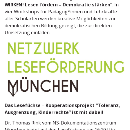
WIRKEN! Lesen fördern – Demokratie stärken“
. In
vier Workshops für Pädagog*innen und Lehrkräfte
aller Schul­arten werden kreative Möglich­keiten zur
demokra­ti­schen Bildung gezeigt, die zur direkten
Umsetzung einladen.
Das Lesefüchse – Koope­ra­ti­ons­projekt “Toleranz,
Ausgrenzung, Kinder­rechte” ist mit dabei!
Dr. Thomas Rink vom NS-Dokumen­ta­ti­ons­zentrum
München bietet mit den Lesefüchsen um 16:10 Uhr