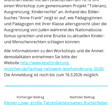
einen Workshop zum gemein­samen Projekt “Toleranz,
Ausgrenzung, Kinder­rechte” an. Anhand des Bilder­
buches “Anne Frank” zeigt er auf, wie Pädago­ginnen
und Pädagogen mit ihrer Klasse alters­ge­recht über die
Ausgrenzung von Juden während des Natio­nal­so­zia­
lismus sprechen und eine Brücke zu aktuellen Kinder-
und Menschen­rechten schlagen können.
Alle Infor­ma­tionen zu den Workshops und die Anmel­
de­mo­da­li­täten entnehmen Sie bitte der
Website
http://www.leseförderung-
münchen.de/fachtag-netzwerk-lesefoerderung-2026/
Die Anmeldung ist noch bis zum 16.3.2026 möglich.
B
V
N
Vorheriger Beitrag
Nächster Beitrag
o
ä
Kleiner Löwe, große Tatzen
Gemein­sames Bücherfieber
e
r
c