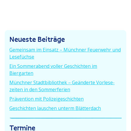
h
h
i
e
s
t
r
t
i
e
r
g
r
Neueste Beiträge
e
B
a
r
e
g
Gemeinsam im Einsatz – Münchner Feuerwehr und
B
i
Lesefüchse
e
t
s
Ein Sommer­abend voller Geschichten im
i
r
n
Biergarten
t
a
r
g
Münchner Stadt­bi­bliothek – Geänderte Vorle­se­
a
a
:
zeiten in den Sommerferien
g
v
Prävention mit Polizeigeschichten
:
i
Geschichten lauschen unterm Blätterdach
g
Termine