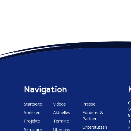
Navigation
C
Start­seite
Videos
Presse
B
Vorlesen
Aktuelles
Förderer &
8
Partner
Projekte
Termine
T
Unter­stützen
E
Seminare
Über uns