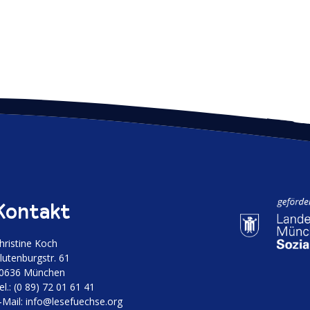
Kontakt
hristine Koch
luten­burgstr. 61
0636 München
el.: (0 89) 72 01 61 41
‑Mail:
info@lesefuechse.org