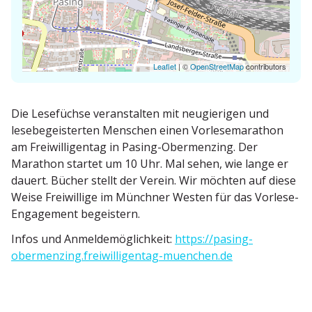
Leaflet
| ©
OpenStreetMap
contributors
Die Lesefüchse veran­stalten mit neugie­rigen und
lesebe­geis­terten Menschen einen Vorle­se­ma­rathon
am Freiwil­li­gentag in Pasing-Obermenzing. Der
Marathon startet um 10 Uhr. Mal sehen, wie lange er
dauert. Bücher stellt der Verein. Wir möchten auf diese
Weise Freiwillige im Münchner Westen für das Vorlese-
Engagement begeistern.
Infos und Anmel­de­mög­lichkeit:
https://pasing-
obermenzing.freiwilligentag-muenchen.de