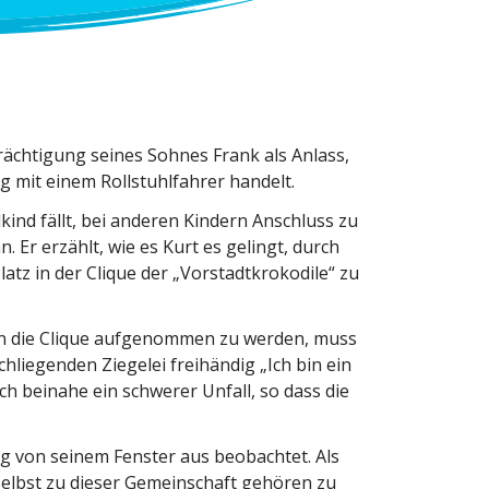
räch­tigung seines Sohnes Frank als Anlass,
mit einem Rollstuhl­fahrer handelt.
kind fällt, bei anderen Kindern Anschluss zu
nn. Er erzählt, wie es Kurt es gelingt, durch
z in der Clique der „Vorstadt­kro­kodile“ zu
 in die Clique aufge­nommen zu werden, muss
lie­genden Ziegelei freihändig „Ich bin ein
ch beinahe ein schwerer Unfall, so dass die
 Tag von seinem Fenster aus beobachtet. Als
elbst zu dieser Gemein­schaft gehören zu