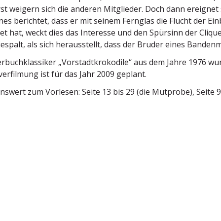
rst weigern sich die anderen Mitglieder. Doch dann ereignet s
es berichtet, dass er mit seinem Fernglas die Flucht der Ei
t hat, weckt dies das Interesse und den Spürsinn der Clique. 
spalt, als sich heraus­stellt, dass der Bruder eines Banden­mit­
r­buch­klas­siker „Vorstadt­kro­kodile“ aus dem Jahre 1976 wur
er­filmung ist für das Jahr 2009 geplant.
nswert zum Vorlesen: Seite 13 bis 29 (die Mutprobe), Seite 93