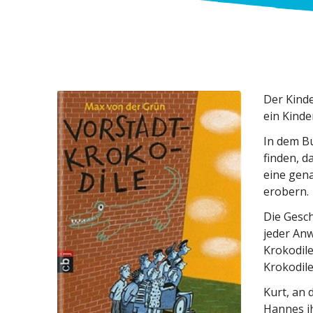
Der Kinde
ein Kinde
In dem Bu
finden, da
eine gena
erobern.
Die Gesch
jeder Anw
Kroko­dil
Kroko­di
Kurt, an 
Hannes ih