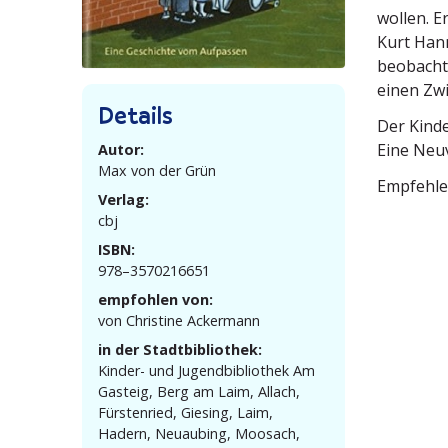
wollen. E
Kurt Hann
beobachte
einen Zwie
Details
Der Kinde
Eine Neuv
Autor:
Max von der Grün
Empfeh­le
Verlag:
cbj
ISBN:
978–3570216651
empfohlen von:
von Christine Ackermann
in der Stadtbibliothek:
Kinder- und Jugend­bi­bliothek Am
Gasteig, Berg am Laim, Allach,
Fürstenried, Giesing, Laim,
Hadern, Neuaubing, Moosach,