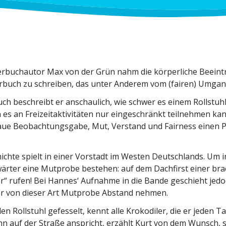
r­buch­autor Max von der Grün nahm die körper­liche Beein­t
rbuch zu schreiben, das unter Anderem vom (fairen) Umgang 
ch beschreibt er anschaulich, wie schwer es einem Rollstuhl
 es an Freizeit­ak­ti­vi­täten nur einge­schränkt teilnehmen ka
ue Beobach­tungsgabe, Mut, Verstand und Fairness einen Plat
ichte spielt in einer Vorstadt im Westen Deutsch­lands. Um
ärter eine Mutprobe bestehen: auf dem Dachfirst einer brach­
er“ rufen! Bei Hannes‘ Aufnahme in die Bande geschieht jedo
ler von dieser Art Mutprobe Abstand nehmen.
den Rollstuhl gefesselt, kennt alle Kroko­diler, die er jeden
n auf der Straße anspricht, erzählt Kurt von dem Wunsch, s