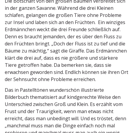
Die Botschaft von den großen Bäumen verbreitet sich
in der ganzen Savanne. Während die drei Kleinen
schlafen, gelangen die großen Tiere ohne Probleme
zur Insel und laben sich an den Früchten. Ein winziges
Erdmännchen weckt die drei Freunde schließlich auf.
Denn es braucht jemanden, der es über den Fluss zu
den Früchten bringt. „Doch der Fluss ist zu tief und die
Bäume zu mächtig,“ sagt die Giraffe. Das Erdmännchen
klärt die drei auf, dass es nie größere und stärkere
Tiere getroffen habe. Da bemerken sie, dass sie
erwachsen geworden sind. Endlich können sie ihren Ort
der Sehnsucht ohne Probleme erreichen.
Das in Pastell­tönen wunder­schön illus­trierte
Bilderbuch thema­ti­siert auf kindge­rechte Weise den
Unter­schied zwischen Groß und Klein. Es erzählt vom
Frust und der Traurigkeit, wenn man etwas nicht
erreicht, dass man unbedingt will. Und es tröstet, denn
„manchmal muss man die Dinge einfach noch mal
probieren und manchmal muss man auch ein wenig