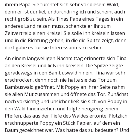
ihrem Papa. Sie fürchtet sich sehr vor diesem Wald,
denn er ist dunkel, undurch­dringlich und scheint auch
recht groß zu sein. Als Tinas Papa eines Tages in ein
anderes Land reisen muss, schenkte er ihr zum
Zeitver­treib einen Kreisel. Sie solle ihn kreiseln lassen
und in die Richtung gehen, in die die Spitze zeigt, denn
dort gäbe es für sie Inter­es­santes zu sehen.
An einem langwei­ligen Nachmittag erinnerte sich Tina
an den Kreisel und ließ ihn kreiseln. Die Spitze zeigte
geradewegs in den Bambuswald hinein. Tina war sehr
erschrocken, denn noch nie hatte sie das Tor zum
Bambuswald geöffnet. Mit Poppy an ihrer Seite nahm
sie allen Mut zusammen und öffnete das Tor. Zunächst
noch vorsichtig und unsicher ließ sie sich von Poppy in
den Wald hinein­ziehen und folgte neugierig einem
Pfeifen, das aus der Tiefe des Waldes ertönte. Plötzlich
erschnup­perte Poppy ein Stück Papier, auf dem ein
Baum gezeichnet war. Was hatte das zu bedeuten? Und