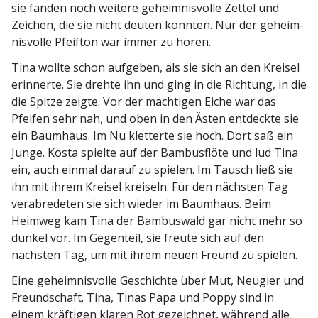
sie fanden noch weitere geheim­nis­volle Zettel und
Zeichen, die sie nicht deuten konnten. Nur der geheim­
nis­volle Pfeifton war immer zu hören.
Tina wollte schon aufgeben, als sie sich an den Kreisel
erinnerte. Sie drehte ihn und ging in die Richtung, in die
die Spitze zeigte. Vor der mächtigen Eiche war das
Pfeifen sehr nah, und oben in den Ästen entdeckte sie
ein Baumhaus. Im Nu kletterte sie hoch. Dort saß ein
Junge. Kosta spielte auf der Bambus­flöte und lud Tina
ein, auch einmal darauf zu spielen. Im Tausch ließ sie
ihn mit ihrem Kreisel kreiseln. Für den nächsten Tag
verab­re­deten sie sich wieder im Baumhaus. Beim
Heimweg kam Tina der Bambuswald gar nicht mehr so
dunkel vor. Im Gegenteil, sie freute sich auf den
nächsten Tag, um mit ihrem neuen Freund zu spielen.
Eine geheim­nis­volle Geschichte über Mut, Neugier und
Freund­schaft. Tina, Tinas Papa und Poppy sind in
einem kräftigen klaren Rot gezeichnet, während alle