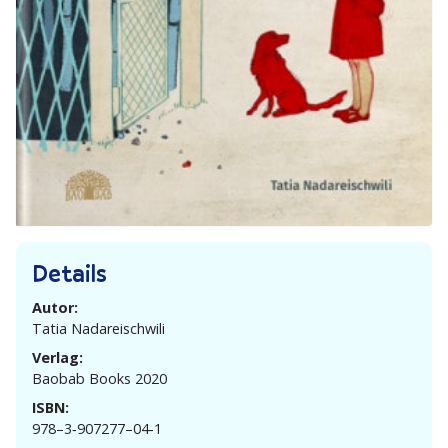
Details
Autor:
Tatia Nadar­ei­schwili
Verlag:
Baobab Books 2020
ISBN:
978–3‑907277–04‑1