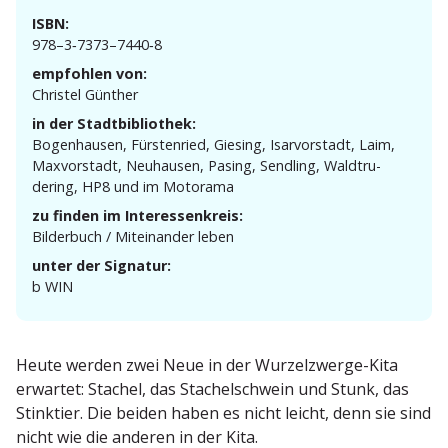
ISBN:
978–3‑7373–7440‑8
empfohlen von:
Christel Günther
in der Stadtbibliothek:
Bogen­hausen, Fürstenried, Giesing, Isarvor­stadt, Laim,
Maxvor­stadt, Neuhausen, Pasing, Sendling, Waldtru­
dering, HP8 und im Motorama
zu finden im Interessenkreis:
Bilderbuch / Mitein­ander leben
unter der Signatur:
b WIN
Heute werden zwei Neue in der Wurzel­zwerge-Kita
erwartet: Stachel, das Stachel­schwein und Stunk, das
Stinktier. Die beiden haben es nicht leicht, denn sie sind
nicht wie die anderen in der Kita.