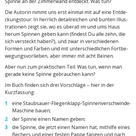
Spinne an der Zimmerwand entdeckt. Was tun?
Die Autorin nimmt uns erst einmal mit auf eine Entde­
ckungstour: In herrlich detail­reichen und bunten Illus­
tra­tionen zeigt sie, wo es überall im und ums Haus
herum Spinnen geben kann (findest Du alle zehn, die
sich versteckt haben?), und zwar in verschie­denen
Formen und Farben und mit unter­schied­lichen Fortbe­
we­gungs­vor­lieben, aber immer mit acht Beinen.
Aber nun zum prakti­schen Teil: Was tun, wenn man
gerade keine Spinne gebrauchen kann?
Im Buch finden sich drei Vorschläge – hier in der
Kurzfassung:
eine Staub­sauer-Fliegen­klapp-Spinnen­ver­schwinde-
Maschine bauen;
der Spinne einen Namen geben;
die Spinne, die jetzt einen Namen hat, mithilfe eines
Bechers und einer festen Pappe fangen und nach