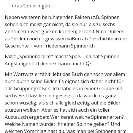
draußen bringen.
Neben weiteren beruhi­genden Fakten (z.B. Spinnen
sehen dich meist gar nicht, da sie nur bis zu sechs
Zenti­meter weit gucken können) erzählt Nina Dulleck
außerdem noch – gewis­ser­maßen als Geschichte in der
Geschichte – von Friedemann Spinnerich.
Fazit: „Spinnen­alarm!“ macht Spaß – da hat Spinnen-
Angst eigentlich keine Chance mehr 🙂
Mit Wortwitz erzählt, lebt das Buch dennoch vor allem
auch durch seine Bilder. Es eignet sich daher nicht für
alle Gruppen­größen. Ich habe es in einer Gruppe mit
sechs Erstklässlern einge­setzt – da wurde es ganz
schön wuselig, als sich alle gleich­zeitig auf die Bilder
stürzen wollten. Aber es hat sich auch ein toller
Austausch ergeben: Wer kennt welche Spinnen­arten?
Welche Namen würdet ihr einer Spinne geben? Und
welchen Vorschlag hast du, was man bei Spinnen­alarm