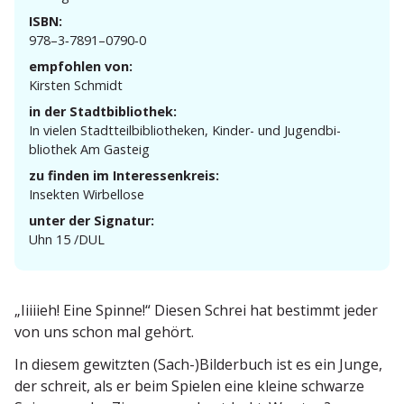
ISBN:
978–3‑7891–0790‑0
empfohlen von:
Kirsten Schmidt
in der Stadtbibliothek:
In vielen Stadt­teil­bi­blio­theken, Kinder- und Jugend­bi­
bliothek Am Gasteig
zu finden im Interessenkreis:
Insekten Wirbellose
unter der Signatur:
Uhn 15 /DUL
„Iiiiieh! Eine Spinne!“ Diesen Schrei hat bestimmt jeder
von uns schon mal gehört.
In diesem gewitzten (Sach-)Bilderbuch ist es ein Junge,
der schreit, als er beim Spielen eine kleine schwarze