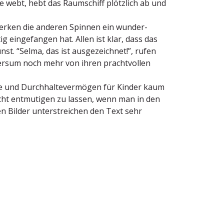
e webt, hebt das Raumschiff plötzlich ab und
merken die anderen Spinnen ein wunder­
einge­fangen hat. Allen ist klar, dass das
t. “Selma, das ist ausge­zeichnet!”, rufen
iversum noch mehr von ihren pracht­vollen
 und Durch­hal­te­ver­mögen für Kinder kaum
cht entmu­tigen zu lassen, wenn man in den
en Bilder unter­streichen den Text sehr