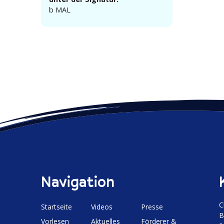
b MAL
Navigation
C
Start­seite
Videos
Presse
B
Vorlesen
Aktuelles
Förderer &