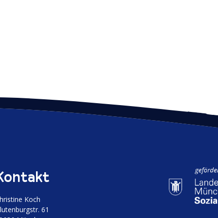
Kontakt
hristine Koch
luten­burgstr. 61