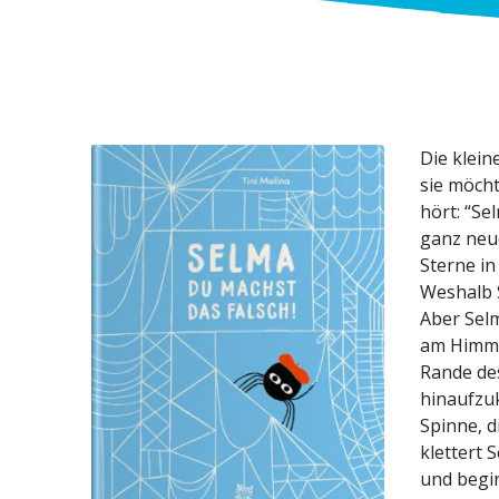
Die klein
sie möcht
hört: “Se
ganz neue
Sterne in
Weshalb 
Aber Selm
am Himme
Rande des
hinauf­zu
Spinne, d
klettert 
und begin