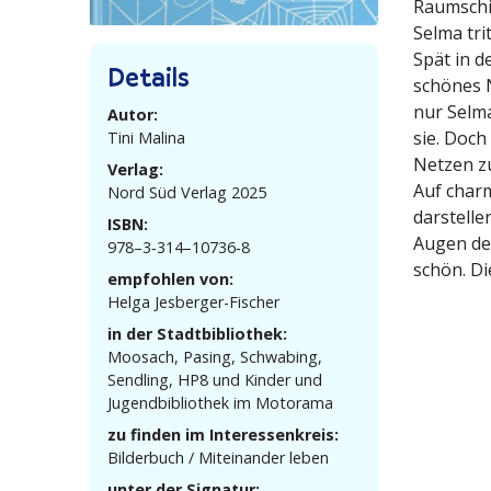
Raumschif
Selma tri
Spät in d
Details
schönes N
nur Selma
Autor:
sie. Doch
Tini Malina
Netzen z
Verlag:
Auf charm
Nord Süd Verlag 2025
darstelle
ISBN:
Augen der
978–3‑314–10736‑8
schön. Di
empfohlen von:
Helga Jesberger-Fischer
in der Stadtbibliothek:
Moosach, Pasing, Schwabing,
Sendling, HP8 und Kinder und
Jugend­bi­bliothek im Motorama
zu finden im Interessenkreis:
Bilderbuch / Mitein­ander leben
unter der Signatur: