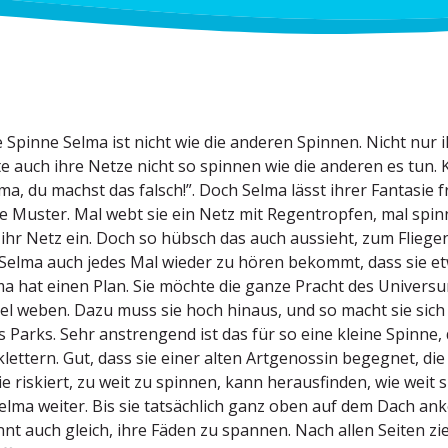
e Spinne Selma ist nicht wie die anderen Spinnen. Nicht nur
e auch ihre Netze nicht so spinnen wie die anderen es tun.
lma, du machst das falsch!”. Doch Selma lässt ihrer Fantasie 
 Muster. Mal webt sie ein Netz mit Regen­tropfen, mal spinnt
 ihr Netz ein. Doch so hübsch das auch aussieht, zum Fliege
Selma auch jedes Mal wieder zu hören bekommt, dass sie et
a hat einen Plan. Sie möchte die ganze Pracht des Univers
l weben. Dazu muss sie hoch hinaus, und so macht sie si
 Parks. Sehr anstrengend ist das für so eine kleine Spinne
­klettern. Gut, dass sie einer alten Artge­nossin begegnet, die
ie riskiert, zu weit zu spinnen, kann heraus­finden, wie weit
Selma weiter. Bis sie tatsächlich ganz oben auf dem Dach ank
nt auch gleich, ihre Fäden zu spannen. Nach allen Seiten zi