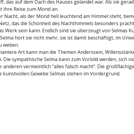
f, das auf dem Dach des Hauses gelandet war. Als sie gerad
tt ihre Reise zum Mond an.
er Nacht, als der Mond hell leuchtend am Himmel steht, be
etz, das die Schönheit des Nacht­himmels besonders prächtig 
s Werk sein kann. Endlich sind sie überzeugt von Selmas Kuns
 Selma hört sie nicht mehr, sie ist damit beschäftigt, im Un
u weben.
antere Art kann man die Themen Anderssein, Willens­stärke
n. Die sympa­thische Selma kann zum Vorbild werden, sich ni
 anderen vermeintlich “alles falsch macht”. Die großflä­chig
e kunst­vollen Gewebe Selmas stehen im Vordergrund.