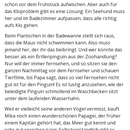
schon vor dem Frühstück aufwi­schen. Aber auch für
das Kloproblem gibt es eine Lösung: Ein Seehund muss
her und im Badezimmer aufpassen, dass alle richtig
aufs Klo gehen.
Beim Plant­schen in der Badewanne stellt sich raus,
dass die Maus nicht schwimmen kann. Also muss
jemand her, der ihr das beibringt. Und wer könnte das
besser als ein Brillen­pinguin aus der Zoohandlung?
Nur will der immer fernsehen, und so sitzen sie den
ganzen Nachmittag vor dem Fernseher und schauen
Tierfilme, bis Papa sagt, dass so viel Fernsehen nicht
gut ist für den Pinguin! Es ist lustig anzusehen, wie der
belei­digte Pinguin schmollend im Wasch­becken sitzt
unter dem laufenden Wasserhahn.
Weil er vielleicht seine anderen Vögel vermisst, kauft
Mika noch einen wunder­schönen Papagei, der früher
einem Kapitän gehört hat, das Meer gut kennt und
sehr gut sprechen kann. Selbst­ver­ständlich gibt er