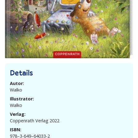
Details
Autor:
Walko
Illustrator:
Walko
Verlag:
Coppenrath Verlag 2022
ISBN:
978–3‑649–64033‑2