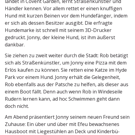
landet in Covent Garden, lernt Straßen­künstler und
Händler kennen. Vor allem rettet er einen knuffigen
Hund mit kurzen Beinen vor dem Hunde­fänger, indem
er sich als dessen Besitzer ausgibt. Die erfragte
Hunde­marke ist schnell mit seinem 3D-Drucker
gedruckt. Jonny, der kleine Hund, ist ihm äußerst
dankbar.
Sie ziehen zu zweit weiter durch die Stadt: Rob betätigt
sich als Straßen­künstler, um Jonny eine Pizza mit dem
Erlös kaufen zu können. Sie retten eine Katze im Hyde
Park vor einem Hund. Jonny erhält die Gelegenheit,
Rob ebenfalls aus der Patsche zu helfen, als dieser aus
einem Boot fällt. Denn auch wenn Rob in Windeseile
Rudern lernen kann, ad hoc Schwimmen geht dann
doch nicht.
Am Abend präsen­tiert Jonny seinem neuen Freund sein
Zuhause: Ein über und über mit Efeu bewach­senes
Hausboot mit Liege­stühlen an Deck und Kinder­bü­