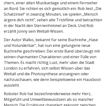
chern, einer alten Musik­anlage und einem Fernseher
an Bord. Sie richten es sich gemütlich ein: Rob liest „Die
Schatz­insel“ in zwanzig Minuten, sie spielen „Mensch
ärgere dich nicht“, sehen alte Trick­filme und betrachten
in der Nacht den Sternen­himmel an Deck. Und Rob
erzählt Jonny sein Weltall-Wissen.
Der Autor Walko, bekannt für seine Buchreihe „Hase
und Holun­derbär“, hat nun eine gelungene neue
Buchreihe geschrieben. Der erste Band überzeugt mit
seinen charmanten Charak­teren und einer Fülle von
Themen. Es macht richtig Lust, mehr über die Stadt
London zu erfahren, sich selbst Wissen über das
Weltall und die Photo­syn­these anzueignen oder
nachzu­schauen, wie denn beispiels­weise ein Hausboot
aussieht.
Roboter Rob hat bezeich­nen­der­weise mehr Herz,
Mitgefühl und Umwelt­be­wusstsein als so mancher
Mensch. Die Erzählung changiert gekonnt zwischen