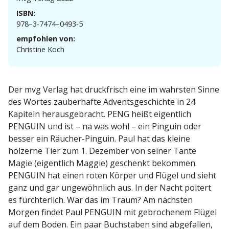
ISBN:
978–3‑7474–0493‑5
empfohlen von:
Christine Koch
Der mvg Verlag hat druck­frisch eine im wahrsten Sinne
des Wortes zauber­hafte Advents­ge­schichte in 24
Kapiteln heraus­ge­bracht. PENG heißt eigentlich
PENGUIN und ist – na was wohl – ein Pinguin oder
besser ein Räucher-Pinguin. Paul hat das kleine
hölzerne Tier zum 1. Dezember von seiner Tante
Magie (eigentlich Maggie) geschenkt bekommen.
PENGUIN hat einen roten Körper und Flügel und sieht
ganz und gar ungewöhnlich aus. In der Nacht poltert
es fürch­terlich. War das im Traum? Am nächsten
Morgen findet Paul PENGUIN mit gebro­chenem Flügel
auf dem Boden. Ein paar Buchstaben sind abgefallen,