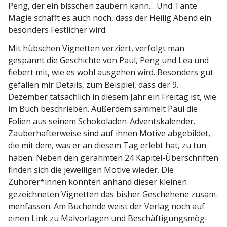
Peng, der ein bisschen zaubern kann… Und Tante
Magie schafft es auch noch, dass der Heilig Abend ein
besonders Festlicher wird.
Mit hübschen Vignetten verziert, verfolgt man
gespannt die Geschichte von Paul, Peng und Lea und
fiebert mit, wie es wohl ausgehen wird. Besonders gut
gefallen mir Details, zum Beispiel, dass der 9.
Dezember tatsächlich in diesem Jahr ein Freitag ist, wie
im Buch beschrieben. Außerdem sammelt Paul die
Folien aus seinem Schoko­laden-Advents­ka­lender.
Zauber­haf­ter­weise sind auf ihnen Motive abgebildet,
die mit dem, was er an diesem Tag erlebt hat, zu tun
haben. Neben den gerahmten 24 Kapitel-Überschriften
finden sich die jewei­ligen Motive wieder. Die
Zuhörer*innen könnten anhand dieser kleinen
gezeich­neten Vignetten das bisher Geschehene zusam­
men­fassen. Am Buchende weist der Verlag noch auf
einen Link zu Malvor­lagen und Beschäf­ti­gungs­mög­