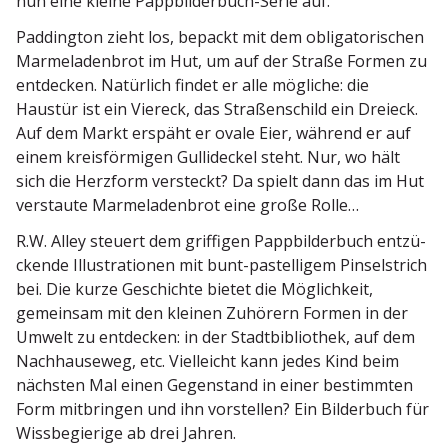
nun eine kleine Pappbil­derbuch-Serie auf.
Paddington zieht los, bepackt mit dem obliga­to­ri­schen
Marme­la­denbrot im Hut, um auf der Straße Formen zu
entdecken. Natürlich findet er alle mögliche: die
Haustür ist ein Viereck, das Straßen­schild ein Dreieck.
Auf dem Markt erspäht er ovale Eier, während er auf
einem kreis­för­migen Gulli­deckel steht. Nur, wo hält
sich die Herzform versteckt? Da spielt dann das im Hut
verstaute Marme­la­denbrot eine große Rolle…
R.W. Alley steuert dem griffigen Pappbil­derbuch entzü­
ckende Illus­tra­tionen mit bunt-pastel­ligem Pinsel­strich
bei. Die kurze Geschichte bietet die Möglichkeit,
gemeinsam mit den kleinen Zuhörern Formen in der
Umwelt zu entdecken: in der Stadt­bi­bliothek, auf dem
Nachhau­seweg, etc. Vielleicht kann jedes Kind beim
nächsten Mal einen Gegen­stand in einer bestimmten
Form mitbringen und ihn vorstellen? Ein Bilderbuch für
Wissbe­gierige ab drei Jahren.