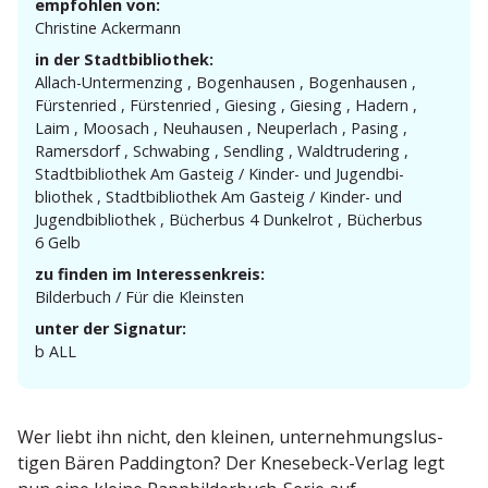
empfohlen von:
Christine Ackermann
in der Stadtbibliothek:
Allach-Unter­menzing , Bogen­hausen , Bogen­hausen ,
Fürstenried , Fürstenried , Giesing , Giesing , Hadern ,
Laim , Moosach , Neuhausen , Neuperlach , Pasing ,
Ramersdorf , Schwabing , Sendling , Waldtru­dering ,
Stadt­bi­bliothek Am Gasteig / Kinder- und Jugend­bi­
bliothek , Stadt­bi­bliothek Am Gasteig / Kinder- und
Jugend­bi­bliothek , Bücherbus 4 Dunkelrot , Bücherbus
6 Gelb
zu finden im Interessenkreis:
Bilderbuch / Für die Kleinsten
unter der Signatur:
b ALL
Wer liebt ihn nicht, den kleinen, unter­neh­mungs­lus­
tigen Bären Paddington? Der Knesebeck-Verlag legt