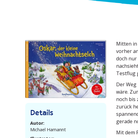
Mitten in
vorher an
doch nur 
nachsieht
Testflug 
Der Weg 
wäre. Zum
noch bis
zurück he
Details
spannende
gerade no
Autor:
Michael Hamannt
Mit dem P