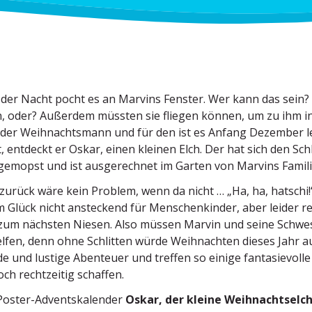
 der Nacht pocht es an Marvins Fenster. Wer kann das sein?
, oder? Außerdem müssten sie fliegen können, um zu ihm i
der Weihnachtsmann und für den ist es Anfang Dezember leid
, entdeckt er Oskar, einen kleinen Elch. Der hat sich den Sc
gemopst und ist ausge­rechnet im Garten von Marvins Famili
zurück wäre kein Problem, wenn da nicht … „Ha, ha, hatsch
 Glück nicht anste­ckend für Menschen­kinder, aber leider 
 zum nächsten Niesen. Also müssen Marvin und seine Schwe
lfen, denn ohne Schlitten würde Weihnachten dieses Jahr au
 und lustige Abenteuer und treffen so einige fanta­sie­voll
ch recht­zeitig schaffen.
oster-Advents­ka­lender
Oskar, der kleine Weihnachtselc