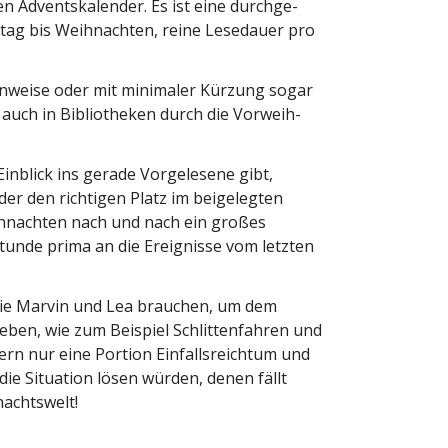
n Advents­ka­lender. Es ist eine durch­ge­
ertag bis Weihnachten, reine Lesedauer pro
n­weise oder mit minimaler Kürzung sogar
auch in Biblio­theken durch die Vorweih­
Einblick ins gerade Vorge­lesene gibt,
er den richtigen Platz im beigelegten
eihnachten nach und nach ein großes
stunde prima an die Ereig­nisse vom letzten
, die Marvin und Lea brauchen, um dem
ben, wie zum Beispiel Schlit­ten­fahren und
ern nur eine Portion Einfalls­reichtum und
die Situation lösen würden, denen fällt
nachtswelt!