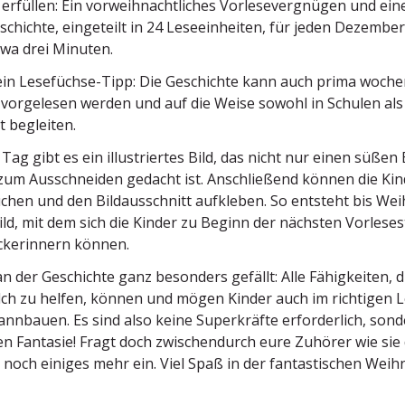
rfüllen: Ein vorweih­nacht­liches Vorle­se­ver­gnügen und eine
chichte, einge­teilt in 24 Leseein­heiten, für jeden Dezem­b
twa drei Minuten.
in Lesefüchse-Tipp: Die Geschichte kann auch prima woche
vorge­lesen werden und auf die Weise sowohl in Schulen als 
t begleiten.
Tag gibt es ein illus­triertes Bild, das nicht nur einen süßen 
um Ausschneiden gedacht ist. Anschließend können die Kind
chen und den Bildaus­schnitt aufkleben. So entsteht bis W
ld, mit dem sich die Kinder zu Beginn der nächsten Vorle­se­
k­er­innern können.
n der Geschichte ganz besonders gefällt: Alle Fähig­keiten
lch zu helfen, können und mögen Kinder auch im richtigen Le
nn­bauen. Es sind also keine Super­kräfte erfor­derlich, sond
en Fantasie! Fragt doch zwischen­durch eure Zuhörer wie sie 
noch einiges mehr ein. Viel Spaß in der fantas­ti­schen Weih