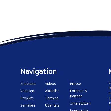
Navigation
C
Start­seite
Videos
Presse
B
Vorlesen
Aktuelles
Förderer &
8
Partner
Projekte
Termine
T
Unter­stützen
E
Seminare
Über uns
Impressum