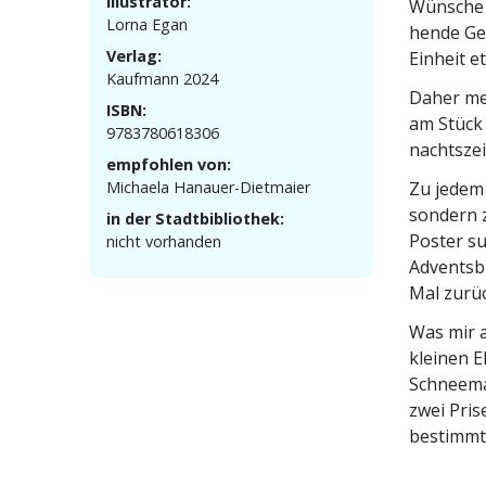
Illustrator:
Wünsche e
Lorna Egan
hende Ges
Verlag:
Einheit e
Kaufmann 2024
Daher me
ISBN:
am Stück 
9783780618306
nachtszei
empfohlen von:
Michaela Hanauer-Dietmaier
Zu jedem 
sondern z
in der Stadtbibliothek:
Poster su
nicht vorhanden
Adventsbi
Mal zurüc
Was mir a
kleinen E
Schnee­ma
zwei Pris
bestimmt 