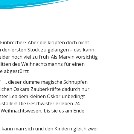
 Einbrecher? Aber die klopfen doch nicht
n den ersten Stock zu gelangen – das kann
er noch viel zu früh. Als Marvin vorsichtig
hlitten des Weihnachts­manns für einen
e abgestürzt.
i!“ … dieser dumme magische Schnupfen
reichen Oskars Zauber­kräfte dadurch nur
ster Lea dem kleinen Oskar unbedingt
sfallen! Die Geschwister erleben 24
e Weihnachts­wesen, bis sie es am Ende
h
kann man sich und den Kindern gleich zwei