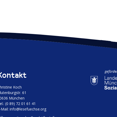
Kontakt
hristine Koch
luten­burgstr. 61
0636 München
el.: (0 89) 72 01 61 41
‑Mail:
info@lesefuechse.org