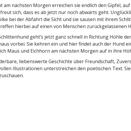
 am nächsten Morgen erreichen sie endlich den Gipfel, auf
freut sich, dass es ab jetzt nur noch abwärts geht. Unglück­li
lke bei der Abfahrt die Sicht und sie sausen mit ihrem Schlit
treffen hierbei auf einen von Menschen zurück­ge­las­senen 
chlit­tenhund geht’s jetzt ganz schnell in Richtung Höhle 
aus vorbei. Sie kehren ein und hier findet auch der Hund 
ich Maus und Eichhorn am nächsten Morgen auf in ihre Höh
erbare, liebens­werte Geschichte über Freund­schaft, Zuver­s
vollen Illus­tra­tionen unter­streichen den poeti­schen Text. S
zuschauen.