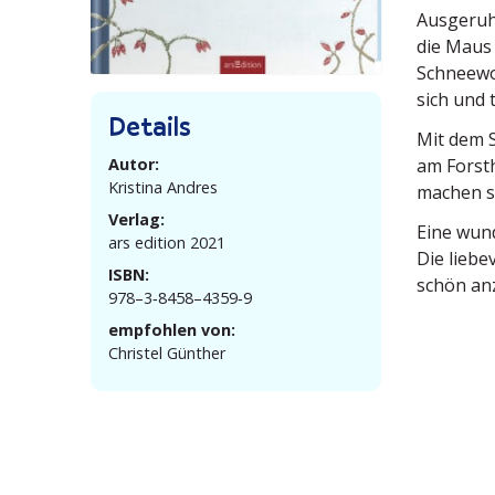
Ausgeruht
die Maus 
Schnee­wo
sich und 
Details
Mit dem S
Autor:
am Forsth
Kristina Andres
machen s
Verlag:
Eine wund
ars edition 2021
Die liebe­
ISBN:
schön an
978–3‑8458–4359‑9
empfohlen von:
Christel Günther