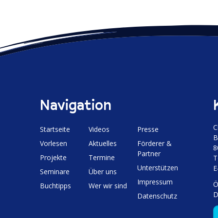
Navigation
C
Start­seite
Videos
Presse
B
Vorlesen
Aktuelles
Förderer &
8
Partner
Projekte
Termine
T
Unter­stützen
E
Seminare
Über uns
Impressum
Ö
Buchtipps
Wer wir sind
D
Daten­schutz