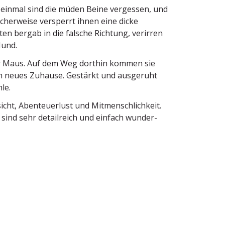
 einmal sind die müden Beine vergessen, und
­cher­weise versperrt ihnen eine dicke
ten bergab in die falsche Richtung, verirren
Hund.
der Maus. Auf dem Weg dorthin kommen sie
ein neues Zuhause. Gestärkt und ausgeruht
le.
icht, Abenteu­erlust und Mitmensch­lichkeit.
ie sind sehr detail­reich und einfach wunder­