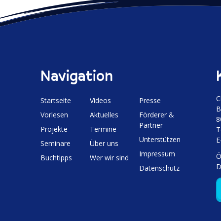
Navigation
C
Start­seite
Videos
Presse
B
Vorlesen
Aktuelles
Förderer &
8
Partner
Projekte
Termine
T
Unter­stützen
E
Seminare
Über uns
Impressum
Ö
Buchtipps
Wer wir sind
D
Daten­schutz