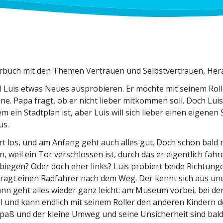
rbuch mit den Themen Vertrauen und Selbst­ver­trauen, Hera
l Luis etwas Neues auspro­bieren. Er möchte mit seinem Rol
ine. Papa fragt, ob er nicht lieber mitkommen soll. Doch Luis
em ein Stadtplan ist, aber Luis will sich lieber einen eigenen
us.
ert los, und am Anfang geht auch alles gut. Doch schon bal
, weil ein Tor verschlossen ist, durch das er eigentlich fahr
biegen? Oder doch eher links? Luis probiert beide Richtunge
r fragt einen Radfahrer nach dem Weg. Der kennt sich aus und
nn geht alles wieder ganz leicht: am Museum vorbei, bei de
el und kann endlich mit seinem Roller den anderen Kindern d
paß und der kleine Umweg und seine Unsicherheit sind bald