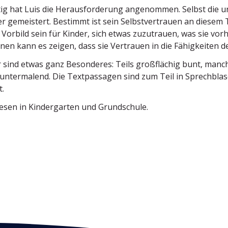
g hat Luis die Heraus­for­derung angenommen. Selbst die u
er gemeistert. Bestimmt ist sein Selbst­ver­trauen an dies
 Vorbild sein für Kinder, sich etwas zuzutrauen, was sie v
nen kann es zeigen, dass sie Vertrauen in die Fähig­keiten 
r sind etwas ganz Beson­deres: Teils großflächig bunt, manc
unter­malend. Die Textpas­sagen sind zum Teil in Sprech­blas
t.
sen in Kinder­garten und Grundschule.