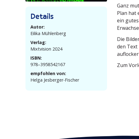
Ganz muti
Plan hat 
Details
ein gutes
Autor:
Erwach­se
Eilika Mühlenberg
Die Bilde
Verlag:
den Text 
Mixtvision 2024
auflocker
ISBN:
978–3958542167
Zum Vorle
empfohlen von:
Helga Jesberger-Fischer