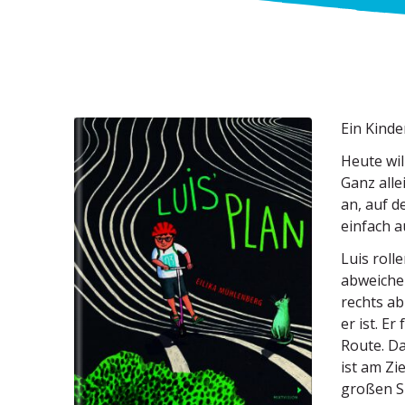
Ein Kinde
Heute wil
Ganz alle
an, auf d
einfach a
Luis roll
abweichen
rechts ab
er ist. E
Route. Da
ist am Zi
großen S