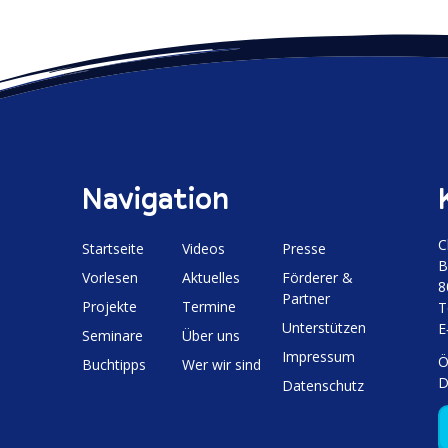
Navigation
C
Start­seite
Videos
Presse
B
Vorlesen
Aktuelles
Förderer &
8
Partner
Projekte
Termine
T
Unter­stützen
E
Seminare
Über uns
Impressum
Ö
Buchtipps
Wer wir sind
D
Daten­schutz