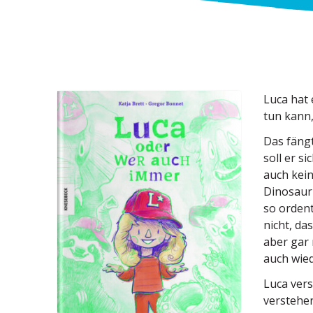
Luca hat 
tun kann,
Das fängt
soll er s
auch kein
Dinosauri
so orden
nicht, da
aber gar
auch wied
Luca vers
verstehen