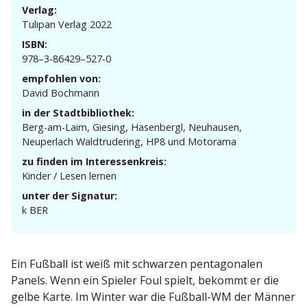
Verlag:
Tulipan Verlag 2022
ISBN:
978–3‑86429–527‑0
empfohlen von:
David Bochmann
in der Stadtbibliothek:
Berg-am-Laim, Giesing, Hasen­bergl, Neuhausen,
Neuperlach Waldtru­dering, HP8 und Motorama
zu finden im Interessenkreis:
Kinder / Lesen lernen
unter der Signatur:
k BER
Ein Fußball ist weiß mit schwarzen penta­go­nalen
Panels. Wenn ein Spieler Foul spielt, bekommt er die
gelbe Karte. Im Winter war die Fußball-WM der Männer