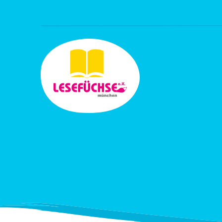
Z
u
m
I
n
h
a
l
t
s
p
r
i
n
g
e
n