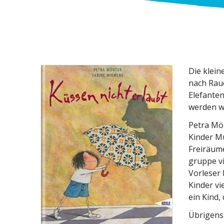
Die klein
nach Rauc
Elefanten
werden wi
Petra Mön
Kinder Mu
Freiräume
gruppe vi
Vorleser 
Kinder vi
ein Kind,
Übrigens 