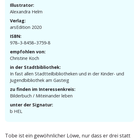
Illustrator:
Alexandra Helm
Verlag:
arsEdition 2020
ISBN:
978–3‑8458–3759‑8
empfohlen von:
Christine Koch
in der Stadtbibliothek:
In fast allen Stadt­teil­bi­blio­theken und in der Kinder- und
Jugend­bi­bliothek am Gasteig
zu finden im Interessenkreis:
Bilderbuch / Mitein­ander leben
unter der Signatur:
b HEL
Tobe ist ein gewöhn­licher Löwe, nur dass er drei statt