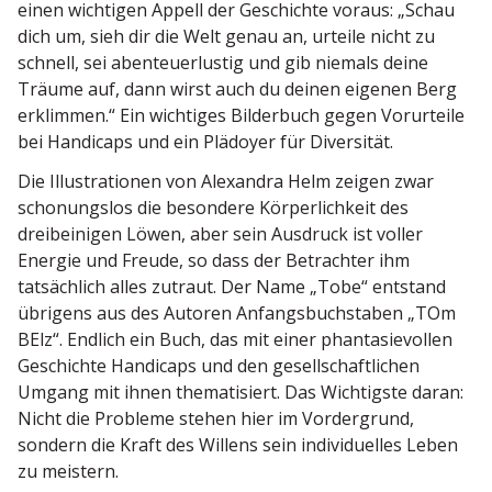
einen wichtigen Appell der Geschichte voraus: „Schau
dich um, sieh dir die Welt genau an, urteile nicht zu
schnell, sei abenteu­er­lustig und gib niemals deine
Träume auf, dann wirst auch du deinen eigenen Berg
erklimmen.“ Ein wichtiges Bilderbuch gegen Vorur­teile
bei Handicaps und ein Plädoyer für Diversität.
Die Illus­tra­tionen von Alexandra Helm zeigen zwar
schonungslos die besondere Körper­lichkeit des
dreibei­nigen Löwen, aber sein Ausdruck ist voller
Energie und Freude, so dass der Betrachter ihm
tatsächlich alles zutraut. Der Name „Tobe“ entstand
übrigens aus des Autoren Anfangs­buch­staben „TOm
BElz“. Endlich ein Buch, das mit einer phanta­sie­vollen
Geschichte Handicaps und den gesell­schaft­lichen
Umgang mit ihnen thema­ti­siert. Das Wichtigste daran:
Nicht die Probleme stehen hier im Vorder­grund,
sondern die Kraft des Willens sein indivi­du­elles Leben
zu meistern.