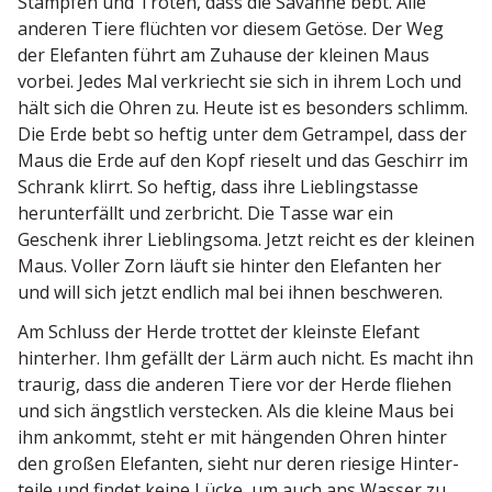
Stampfen und Tröten, dass die Savanne bebt. Alle
anderen Tiere flüchten vor diesem Getöse. Der Weg
der Elefanten führt am Zuhause der kleinen Maus
vorbei. Jedes Mal verkriecht sie sich in ihrem Loch und
hält sich die Ohren zu. Heute ist es besonders schlimm.
Die Erde bebt so heftig unter dem Getrampel, dass der
Maus die Erde auf den Kopf rieselt und das Geschirr im
Schrank klirrt. So heftig, dass ihre Lieblings­tasse
herun­ter­fällt und zerbricht. Die Tasse war ein
Geschenk ihrer Lieblingsoma. Jetzt reicht es der kleinen
Maus. Voller Zorn läuft sie hinter den Elefanten her
und will sich jetzt endlich mal bei ihnen beschweren.
Am Schluss der Herde trottet der kleinste Elefant
hinterher. Ihm gefällt der Lärm auch nicht. Es macht ihn
traurig, dass die anderen Tiere vor der Herde fliehen
und sich ängstlich verstecken. Als die kleine Maus bei
ihm ankommt, steht er mit hängenden Ohren hinter
den großen Elefanten, sieht nur deren riesige Hinter­
teile und findet keine Lücke, um auch ans Wasser zu