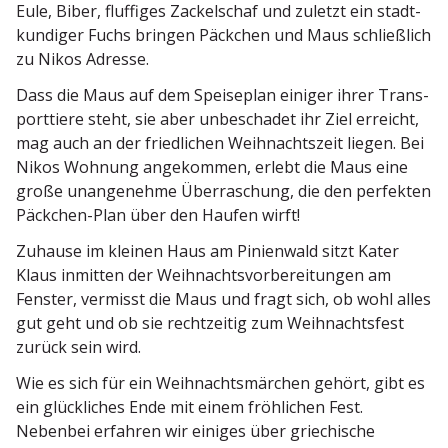
Eule, Biber, fluffiges Zackel­schaf und zuletzt ein stadt­
kun­diger Fuchs bringen Päckchen und Maus schließlich
zu Nikos Adresse.
Dass die Maus auf dem Speiseplan einiger ihrer Trans­
port­tiere steht, sie aber unbeschadet ihr Ziel erreicht,
mag auch an der fried­lichen Weihnachtszeit liegen. Bei
Nikos Wohnung angekommen, erlebt die Maus eine
große unange­nehme Überra­schung, die den perfekten
Päckchen-Plan über den Haufen wirft!
Zuhause im kleinen Haus am Pinienwald sitzt Kater
Klaus inmitten der Weihnachts­vor­be­rei­tungen am
Fenster, vermisst die Maus und fragt sich, ob wohl alles
gut geht und ob sie recht­zeitig zum Weihnachtsfest
zurück sein wird.
Wie es sich für ein Weihnachts­märchen gehört, gibt es
ein glück­liches Ende mit einem fröhlichen Fest.
Nebenbei erfahren wir einiges über griechische