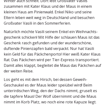
Winter auch schneit. Dort lebt Großvater Vasilis
zusammen mit Kater Klaus und der Maus in einem
kleinen Haus am Pinienwald. Enkel Niko und seine
Eltern leben weit weg in Deutschland und besuchen
Großvater Vasili in den Sommerferien.
Natürlich möchte Vasili seinem Enkel ein Weihnachts­
ge­schenk schicken! Mit Hilfe der schlauen Maus ist das
Geschenk rasch gefunden und der wunder­schöne,
duftende Pinien­zapfen bald verpackt. Nur hat Vasili
kein Geld für das Päckchen­porto! Hier weiß Kater Klaus
Rat. Das Päckchen wird per Tier-Express trans­por­tiert.
Damit alles klappt, begleitet die Maus das Päckchen auf
der weiten Reise.
Los geht es mit dem Hirsch, bei dessen Geweih-
Geschaukel es der Maus leider speiübel wird! Beim
unter­ir­di­schen Weg, den der Dachs nimmt, gruselt es
die tapfere Maus! Der Wolf übernimmt und die Maus
nimmt im Korb Platz, wo noch eine rote Kapuze liegt.