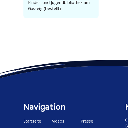
Kinder- und Jugend­bi­bliothek am
Gasteig (bestellt)
Navigation
C
Start­seite
Videos
Presse
B