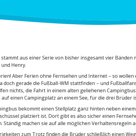
stammt aus einer Serie von bisher insgesamt vier Bänden m
 und Henry.
erien! Aber Ferien ohne Fernsehen und Internet – so wollen e
a doch gerade die Fußball-WM statt­finden – und Fußballfans s
lfen nichts, die Fahrt in einem alten gelie­henen Campingbus
l auf einen Camping­platz an einem See, für die drei Brüder 
ingbus bekommt einen Stell­platz ganz hinten neben eine
en­schüssel platziert ist. Dort gibt es also sicher einen Ferns
h. Ständig machen sie auf alle möglichen Verhal­tens­regel
rig­keiten zum Trotz finden die Brüder schließlich einen W