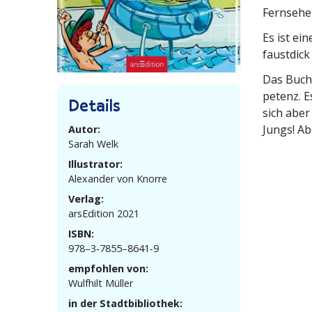
Fernsehe
Es ist ei
faustdick
Das Buch 
petenz. E
Details
sich aber
Jungs! A
Autor:
Sarah Welk
Illustrator:
Alexander von Knorre
Verlag:
arsEdition 2021
ISBN:
978–3‑7855–8641‑9
empfohlen von:
Wulfhilt Müller
in der Stadtbibliothek: