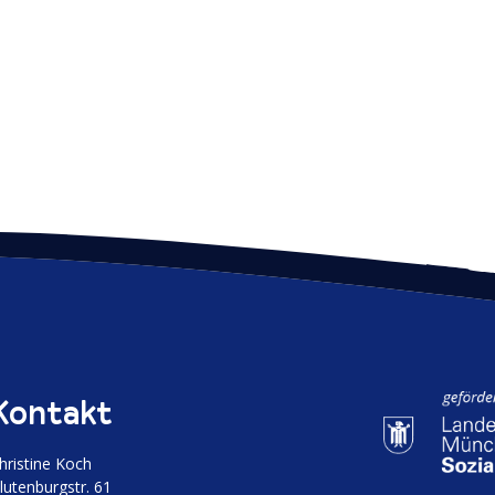
Kontakt
hristine Koch
luten­burgstr. 61