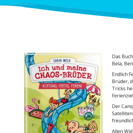
Das Buch 
Bela, Ben
Endlich F
Brüder, d
Tricks he
Ferienzie
Der Camp
Satel­li­t
freundlic
Allen Wid