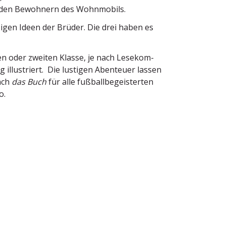
t den Bewohnern des Wohnmobils.
­zigen Ideen der Brüder. Die drei haben es
en oder zweiten Klasse, je nach Lesekom­
g illus­triert. Die lustigen Abenteuer lassen
fach
das Buch
für alle fußball­be­geis­terten
o.