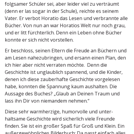
folgsamer Schüler sei, aber leider viel zu verträumt
(denn er las sogar in der Schule), reichte es seinem
Vater. Er verbot Horatio das Lesen und verbrannte alle
Bücher. Von nun an war Horatios Welt nur noch grau,
und er litt fürch­terlich. Denn ein Leben ohne Bücher
konnte er sich nicht vorstellen.
Er beschloss, seinen Eltern die Freude an Büchern und
am Lesen nahezu­bringen, und ersann einen Plan, den
ich hier aber nicht verraten möchte. Denn die
Geschichte ist unglaublich spannend, und die Kinder,
denen ich diese zauber­hafte Geschichte vorge­lesen
habe, konnten die Spannung kaum aushalten. Die
Aussage des Buches? „Glaub an Deinen Traum und
lass ihn Dir von niemandem nehmen.“
Diese sehr warmherzige, humor­volle und unter­
haltsame Geschichte wird sicherlich viele Freunde
finden. Sie ist ein großer Spaß für Groß und Klein. Ein
außer­ge­wöhn­liches Bilderbuch: Da passt einfach alles,