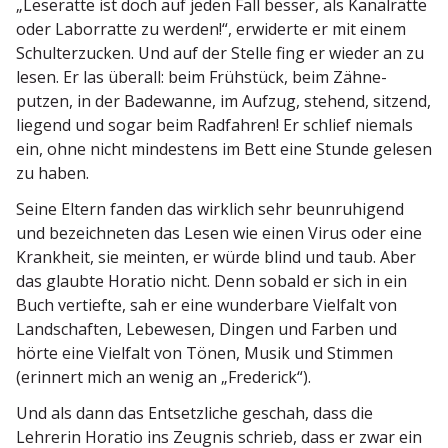
„Leseratte ist doch auf jeden Fall besser, als Kanal­ratte
oder Labor­ratte zu werden!“, erwiderte er mit einem
Schul­ter­zucken. Und auf der Stelle fing er wieder an zu
lesen. Er las überall: beim Frühstück, beim Zähne­
putzen, in der Badewanne, im Aufzug, stehend, sitzend,
liegend und sogar beim Radfahren! Er schlief niemals
ein, ohne nicht mindestens im Bett eine Stunde gelesen
zu haben.
Seine Eltern fanden das wirklich sehr beunru­higend
und bezeich­neten das Lesen wie einen Virus oder eine
Krankheit, sie meinten, er würde blind und taub. Aber
das glaubte Horatio nicht. Denn sobald er sich in ein
Buch vertiefte, sah er eine wunderbare Vielfalt von
Landschaften, Lebewesen, Dingen und Farben und
hörte eine Vielfalt von Tönen, Musik und Stimmen
(erinnert mich an wenig an „Frederick“).
Und als dann das Entsetz­liche geschah, dass die
Lehrerin Horatio ins Zeugnis schrieb, dass er zwar ein