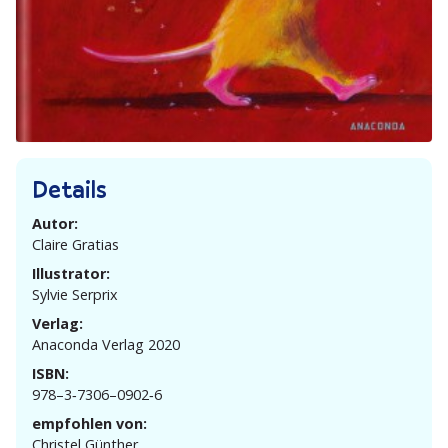
Details
Autor:
Claire Gratias
Illustrator:
Sylvie Serprix
Verlag:
Anaconda Verlag 2020
ISBN:
978–3‑7306–0902‑6
empfohlen von:
Christel Günther