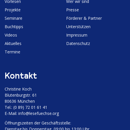
Vorlesen
Wer wir sind
Projekte
Presse
Seminare
Förderer & Partner
Buchtipps
Unter­stützen
Videos
Impressum
Aktuelles
Daten­schutz
Termine
Kontakt
Christine Koch
Bluten­burgstr. 61
80636 München
Tel.: (0 89) 72 01 61 41
E‑Mail:
info@lesefuechse.org
Öffnungs­zeiten der Geschäftsstelle:
Dienstag bis Donnerstag, 09:00 bis 13:00 Uhr