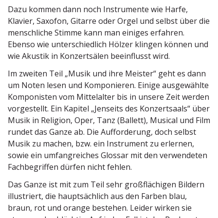
Dazu kommen dann noch Instru­mente wie Harfe,
Klavier, Saxofon, Gitarre oder Orgel und selbst über die
mensch­liche Stimme kann man einiges erfahren.
Ebenso wie unter­schiedlich Hölzer klingen können und
wie Akustik in Konzert­sälen beein­flusst wird.
Im zweiten Teil „Musik und ihre Meister“ geht es dann
um Noten lesen und Kompo­nieren. Einige ausge­wählte
Kompo­nisten vom Mittel­alter bis in unsere Zeit werden
vorge­stellt. Ein Kapitel „Jenseits des Konzert­saals“ über
Musik in Religion, Oper, Tanz (Ballett), Musical und Film
rundet das Ganze ab. Die Auffor­derung, doch selbst
Musik zu machen, bzw. ein Instrument zu erlernen,
sowie ein umfang­reiches Glossar mit den verwen­deten
Fachbe­griffen dürfen nicht fehlen.
Das Ganze ist mit zum Teil sehr großflä­chigen Bildern
illus­triert, die haupt­sächlich aus den Farben blau,
braun, rot und orange bestehen. Leider wirken sie